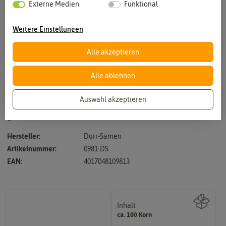
Externe Medien
Funktional
Weitere Einstellungen
Alle akzeptieren
Vergrößern durch berühren
Alle ablehnen
Auswahl akzeptieren
Sehr winterharte und starkwüchsige Sorte, kann bereits Mitte April
geerntet werden.
Hersteller:
Dürr-Samen
Artikelnummer:
0981-DS
EAN:
4017048109813
Inhalt
ca. 100 Korn
Wie viel ist enthalten