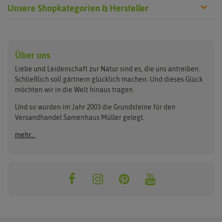
Unsere Shopkategorien & Hersteller
Anzucht & Gartenzubehör
Saatgut
Hersteller
Anzuchtschalen
Blumenwiese
Über uns
Benary
Fertil
Anzuchttöpfe
Getreide
Liebe und Leidenschaft zur Natur sind es, die uns antreiben.
Beleuchtung
Keimsprossen
Buzzy Seeds
FLORTUS
Schließlich soll gärtnern glücklich machen. Und dieses Glück
Erdbeertürme
Saatbänder & Saatplatten
möchten wir in die Welt hinaus tragen.
Clever Pots
Greenline
Erde & Dünger
Saatgut für Werbezwecke
Folien, Vliese und Netze
Samen-Sets
Und so wurden im Jahr 2003 die Grundsteine für den
Dürr-Samen
Grüne Oase
Versandhandel Samenhaus Müller gelegt.
Gartengeräte
Gemüsesamen
Feldsaaten Freudenberger
Heizmatte & Heizkabel
Kräutersamen
mehr...
Nützlinge & Nisthilfen
Für die Kleinen
Gusta Garden
Quedlinburger Saatgut
Pflanzenetiketten
Geschenke
Hortitops
ReNatura
Quelltabletten
Blumensamen
Quelltöpfe
Exotische Samen
Jiffy
ReNatura Vogelwelt
Scheren
Rasensamen
Loretta Rasensamen
Romberg
Töpfe
Jungpflanzen
Winterschutz
Anzuchtsets
Zimmergewächshaus
Baumsamen