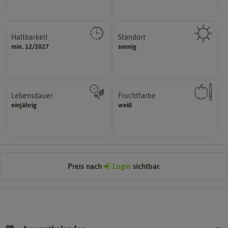
Haltbarkeit
Standort
sollte.
sonnig, vollsonnig)
min. 12/2027
sonnig
und Pflanzgut sehr gut keimen
Pflanze? (schattig, halbschattig,
Zeitpunkt, bis zu dem das Saat-
Wie viel Licht benötigt die
Lebensdauer
Fruchtfarbe
mehrjährig.
hat.
einjährig
weiß
einjährig, zweijährig oder
sie nach dem Reifungsprozess
Pflanzen werden kategorisiert in:
Die Farbe der reifen Frucht, die
Preis nach
Login
sichtbar.