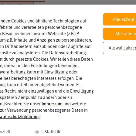
Alle akzept
enden Cookies und ähnliche Technologien auf
Inhalt
Wie viel ist enthalten
ca. 250 Korn
Website und verarbeiten personenbezogene
 Besucher:innen unserer Webseite (z.B. IP-
Alle ableh
 um z.B. Inhalte und Anzeigen zu personalisieren,
n Drittanbietern einzubinden oder Zugriffe auf
Auswahl akze
Standort
bsite zu analysieren. Die Datenverarbeitung
halbschattig, sonnig, vollsonnig)
Sonnig / Halbschattig
rst durch gesetzte Cookies. Wir teilen diese Daten
Wie viel Licht benötigt die Pflanze? (sc
en, die wir in den Einstellungen benennen.
verarbeitung kann mit Einwilligung oder
eines berechtigten Interesses erfolgen. Die
g kann erteilt oder abgelehnt werden. Es
as Recht, nicht einzuwilligen und die Einwilligung
späteren Zeitpunkt zu ändern oder zu
n. Beachten Sie unser
Impressum
und weitere
 zur Verwendung personenbezogener Daten in
aten­schutz­erklärung
.
nziell
Statistik
 fahren