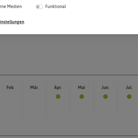
rne Medien
Funktional
instellungen
Feb.
Mär.
Apr.
Mai
Jun.
Jul.