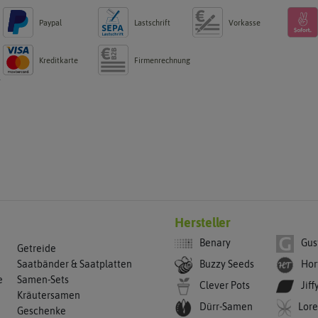
Paypal
Lastschrift
Vorkasse
Kreditkarte
Firmenrechnung
g
Hersteller
Benary
Gus
Getreide
Buzzy Seeds
Hor
Saatbänder & Saatplatten
e
Samen-Sets
Clever Pots
Jiff
Kräutersamen
Dürr-Samen
Lore
Geschenke