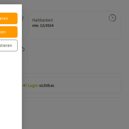
ieren
Haltbarkeit
gut keimen sollte.
min. 12/2024
Zeitpunkt, bis zu dem das Saat- und Pflanzgut sehr
nen
ptieren
hattig,
Preis nach
Login
sichtbar.