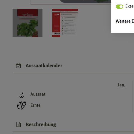
Exte
Weitere E
Aussaatkalender
Jan.
Aussaat
Ernte
Beschreibung