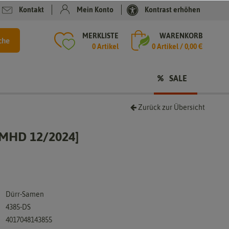
Kontakt
Mein Konto
Kontrast erhöhen
MERKLISTE
WARENKORB
che
0 Artikel
0
Artikel /
0,00 €
SALE
Zurück zur Übersicht
[MHD 12/2024]
Dürr-Samen
4385-DS
4017048143855