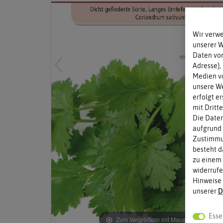
Wir verw
unserer 
Daten von
Adresse),
Medien vo
unsere We
erfolgt e
mit Dritt
Die Daten
aufgrund 
Zustimmun
besteht d
zu einem 
widerrufe
Hinweise
unserer
D
Esse
Zum Vergrößern mit Maus über das Bild