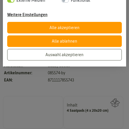
Externe Medien
Funktional
Weitere Einstellungen
Vergrößern durch berühren
Alle akzeptieren
Alle ablehnen
Auswahl akzeptieren
Hersteller:
Buzzy Seeds
Artikelnummer:
085574-by
EAN:
8711117855743
Inhalt
4 Saatpads (4 x 20x20 cm)
Wie viel ist enthalten