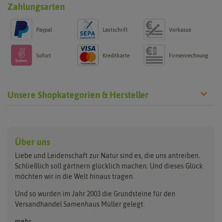
Zahlungsarten
Paypal
Lastschrift
Vorkasse
Sofort
Kreditkarte
Firmenrechnung
Unsere Shopkategorien & Hersteller
Anzucht & Gartenzubehör
Saatgut
Hersteller
Anzuchtschalen
Blumenwiese
Über uns
Benary
Fertil
Anzuchttöpfe
Getreide
Liebe und Leidenschaft zur Natur sind es, die uns antreiben.
Beleuchtung
Keimsprossen
Buzzy Seeds
FLORTUS
Schließlich soll gärtnern glücklich machen. Und dieses Glück
Erdbeertürme
Saatbänder & Saatplatten
möchten wir in die Welt hinaus tragen.
Clever Pots
Greenline
Erde & Dünger
Saatgut für Werbezwecke
Folien, Vliese und Netze
Samen-Sets
Und so wurden im Jahr 2003 die Grundsteine für den
Dürr-Samen
Grüne Oase
Versandhandel Samenhaus Müller gelegt.
Gartengeräte
Gemüsesamen
Feldsaaten Freudenberger
Heizmatte & Heizkabel
Kräutersamen
mehr...