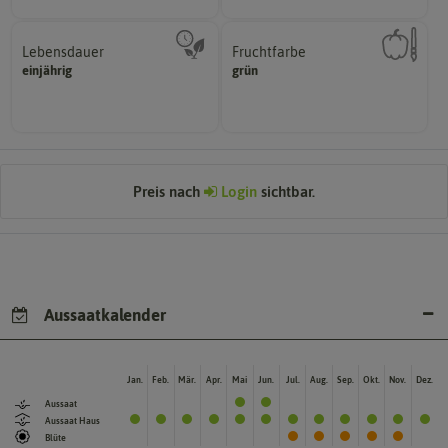
Lebensdauer
Fruchtfarbe
mehrjährig.
hat.
einjährig
grün
einjährig, zweijährig oder
sie nach dem Reifungsprozess
Pflanzen werden kategorisiert in:
Die Farbe der reifen Frucht, die
Preis nach
Login
sichtbar.
Aussaatkalender
Jan.
Feb.
Mär.
Apr.
Mai
Jun.
Jul.
Aug.
Sep.
Okt.
Nov.
Dez.
Aussaat
Aussaat Haus
Blüte