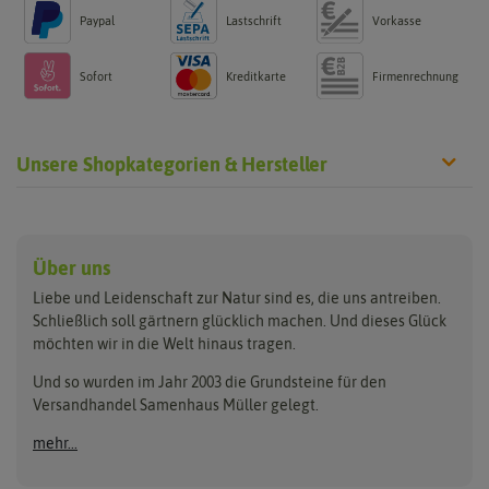
Paypal
Lastschrift
Vorkasse
Sofort
Kreditkarte
Firmenrechnung
Unsere Shopkategorien & Hersteller
Anzucht & Gartenzubehör
Saatgut
Hersteller
Anzuchtschalen
Blumenwiese
Über uns
Benary
Fertil
Anzuchttöpfe
Getreide
Liebe und Leidenschaft zur Natur sind es, die uns antreiben.
Beleuchtung
Keimsprossen
Buzzy Seeds
FLORTUS
Schließlich soll gärtnern glücklich machen. Und dieses Glück
Erdbeertürme
Saatbänder & Saatplatten
möchten wir in die Welt hinaus tragen.
Clever Pots
Greenline
Erde & Dünger
Saatgut für Werbezwecke
Folien, Vliese und Netze
Samen-Sets
Und so wurden im Jahr 2003 die Grundsteine für den
Dürr-Samen
Grüne Oase
Versandhandel Samenhaus Müller gelegt.
Gartengeräte
Gemüsesamen
Feldsaaten Freudenberger
Heizmatte & Heizkabel
Kräutersamen
mehr...
Nützlinge & Nisthilfen
Für die Kleinen
Gusta Garden
Quedlinburger Saatgut
Pflanzenetiketten
Geschenke