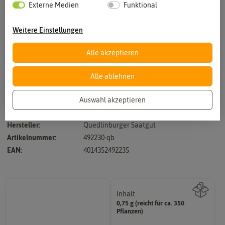
Externe Medien
Funktional
Weitere Einstellungen
Alle akzeptieren
Vergrößern durch berühren
Alle ablehnen
Auswahl akzeptieren
Grün - Für frische Salate
Hersteller:
Quedlinburger Saatgut
Artikelnummer:
492230-qb
EAN:
4014352492235
Inhalt
0,75 g (reicht für ca. 350
Wie viel ist enthalten
Pflanzen)