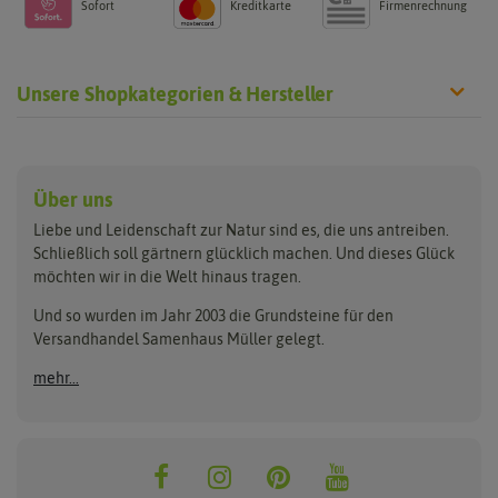
Sofort
Kreditkarte
Firmenrechnung
Unsere Shopkategorien & Hersteller
Anzucht & Gartenzubehör
Saatgut
Hersteller
Anzuchtschalen
Blumenwiese
Über uns
Benary
Fertil
Anzuchttöpfe
Getreide
Liebe und Leidenschaft zur Natur sind es, die uns antreiben.
Beleuchtung
Keimsprossen
Buzzy Seeds
FLORTUS
Schließlich soll gärtnern glücklich machen. Und dieses Glück
Erdbeertürme
Saatbänder & Saatplatten
möchten wir in die Welt hinaus tragen.
Clever Pots
Greenline
Erde & Dünger
Saatgut für Werbezwecke
Folien, Vliese und Netze
Samen-Sets
Und so wurden im Jahr 2003 die Grundsteine für den
Dürr-Samen
Grüne Oase
Versandhandel Samenhaus Müller gelegt.
Gartengeräte
Gemüsesamen
Feldsaaten Freudenberger
Heizmatte & Heizkabel
Kräutersamen
mehr...
Nützlinge & Nisthilfen
Für die Kleinen
Gusta Garden
Quedlinburger Saatgut
Pflanzenetiketten
Geschenke
Hortitops
ReNatura
Quelltabletten
Blumensamen
Quelltöpfe
Exotische Samen
Jiffy
ReNatura Vogelwelt
Scheren
Rasensamen