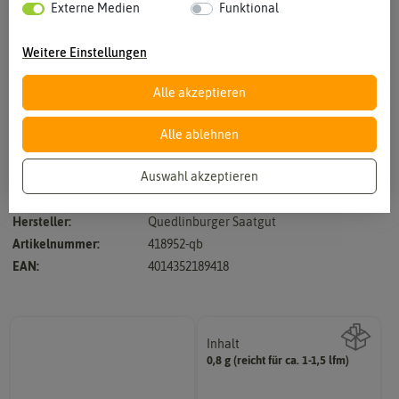
Externe Medien
Funktional
Weitere Einstellungen
Alle akzeptieren
Vergrößern durch berühren
Alle ablehnen
Auswahl akzeptieren
Commun - Höhe ca. 30 - 60 cm
Hersteller:
Quedlinburger Saatgut
Artikelnummer:
418952-qb
EAN:
4014352189418
Inhalt
0,8 g (reicht für ca. 1-1,5 lfm)
Wie viel ist enthalten