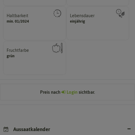
Haltbarkeit
Lebensdauer
sollte.
mehrjährig.
min. 01/2024
einjährig
und Pflanzgut sehr gut keimen
einjährig, zweijährig oder
Zeitpunkt, bis zu dem das Saat-
Pflanzen werden kategorisiert in:
Fruchtfarbe
hat.
grün
sie nach dem Reifungsprozess
Die Farbe der reifen Frucht, die
Preis nach
Login
sichtbar.
Aussaatkalender