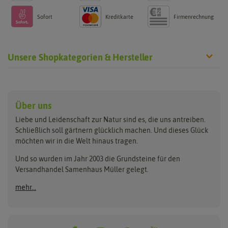
Sofort
Kreditkarte
Firmenrechnung
Unsere Shopkategorien & Hersteller
Anzucht & Gartenzubehör
Saatgut
Hersteller
Anzuchtschalen
Blumenwiese
Über uns
Benary
Fertil
Anzuchttöpfe
Getreide
Liebe und Leidenschaft zur Natur sind es, die uns antreiben.
Beleuchtung
Keimsprossen
Buzzy Seeds
FLORTUS
Schließlich soll gärtnern glücklich machen. Und dieses Glück
Erdbeertürme
Saatbänder & Saatplatten
möchten wir in die Welt hinaus tragen.
Clever Pots
Greenline
Erde & Dünger
Saatgut für Werbezwecke
Folien, Vliese und Netze
Samen-Sets
Und so wurden im Jahr 2003 die Grundsteine für den
Dürr-Samen
Grüne Oase
Versandhandel Samenhaus Müller gelegt.
Gartengeräte
Gemüsesamen
Feldsaaten Freudenberger
Heizmatte & Heizkabel
Kräutersamen
mehr...
Nützlinge & Nisthilfen
Für die Kleinen
Gusta Garden
Quedlinburger Saatgut
Pflanzenetiketten
Geschenke
Hortitops
ReNatura
Quelltabletten
Blumensamen
Quelltöpfe
Exotische Samen