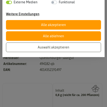
Externe Medien
Funktional
Weitere Einstellungen
Alle akzeptieren
Vergrößern durch berühren
Alle ablehnen
Auswahl akzeptieren
Zweijährig - Höhe bis 120 cm
Hersteller:
Quedlinburger Saatgut
Artikelnummer:
494182-qb
EAN:
4014352191497
Inhalt
0,8 g (reicht für ca. 200 Pflanzen)
Wie viel ist enthalten