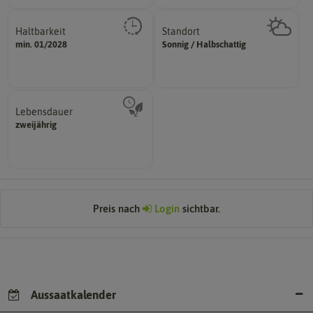
Haltbarkeit
Standort
sollte.
sonnig, vollsonnig)
min. 01/2028
Sonnig / Halbschattig
und Pflanzgut sehr gut keimen
Pflanze? (schattig, halbschattig,
Zeitpunkt, bis zu dem das Saat-
Wie viel Licht benötigt die
Lebensdauer
mehrjährig.
zweijährig
einjährig, zweijährig oder
Pflanzen werden kategorisiert in:
Preis nach
Login
sichtbar.
Aussaatkalender