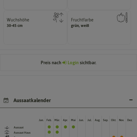
Wuchshöhe
Fruchtfarbe
diese Größe erreichen.
hat.
30-45 cm
grün, weiß
kann unter Idealumständen
sie nach dem Reifungsprozess
Die ausgewachsene Pflanze
Die Farbe der reifen Frucht, die
Preis nach
Login
sichtbar.
Aussaatkalender
Jan.
Feb.
Mär.
Apr.
Mai
Jun.
Jul.
Aug.
Sep.
Okt.
Nov.
Dez.
Aussaat
Aussaat Haus