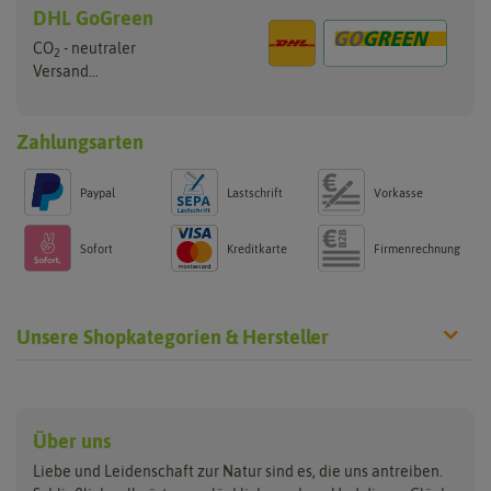
DHL GoGreen
CO
- neutraler
2
Versand...
Zahlungsarten
Paypal
Lastschrift
Vorkasse
Sofort
Kreditkarte
Firmenrechnung
Unsere Shopkategorien & Hersteller
Anzucht & Gartenzubehör
Saatgut
Hersteller
Anzuchtschalen
Blumenwiese
Über uns
Benary
Fertil
Anzuchttöpfe
Getreide
Liebe und Leidenschaft zur Natur sind es, die uns antreiben.
Beleuchtung
Keimsprossen
Buzzy Seeds
FLORTUS