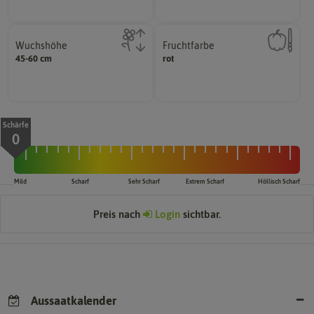
Wuchshöhe
Fruchtfarbe
diese Größe erreichen.
hat.
45-60 cm
rot
kann unter Idealumständen
sie nach dem Reifungsprozess
Die ausgewachsene Pflanze
Die Farbe der reifen Frucht, die
Schärfe
0
Mild
Scharf
Sehr Scharf
Extrem Scharf
Höllisch Scharf
Preis nach
Login
sichtbar.
Aussaatkalender