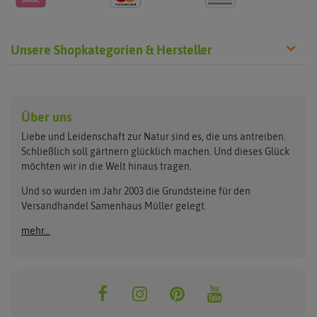
Unsere Shopkategorien & Hersteller
Anzucht & Gartenzubehör
Saatgut
Hersteller
Anzuchtschalen
Blumenwiese
Über uns
Benary
Fertil
Anzuchttöpfe
Getreide
Liebe und Leidenschaft zur Natur sind es, die uns antreiben.
Beleuchtung
Keimsprossen
Buzzy Seeds
FLORTUS
Schließlich soll gärtnern glücklich machen. Und dieses Glück
Erdbeertürme
Saatbänder & Saatplatten
möchten wir in die Welt hinaus tragen.
Clever Pots
Greenline
Erde & Dünger
Saatgut für Werbezwecke
Folien, Vliese und Netze
Samen-Sets
Und so wurden im Jahr 2003 die Grundsteine für den
Dürr-Samen
Grüne Oase
Versandhandel Samenhaus Müller gelegt.
Gartengeräte
Gemüsesamen
Feldsaaten Freudenberger
Heizmatte & Heizkabel
Kräutersamen
mehr...
Nützlinge & Nisthilfen
Für die Kleinen
Gusta Garden
Quedlinburger Saatgut
Pflanzenetiketten
Geschenke
Hortitops
ReNatura
Quelltabletten
Blumensamen
Quelltöpfe
Exotische Samen
Jiffy
ReNatura Vogelwelt
Scheren
Rasensamen
Loretta Rasensamen
Romberg
Töpfe
Jungpflanzen