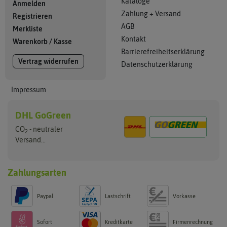
Kataloge
Anmelden
Zahlung + Versand
Registrieren
AGB
Merkliste
Kontakt
Warenkorb
/
Kasse
Barrierefreiheitserklärung
Vertrag widerrufen
Datenschutzerklärung
Impressum
DHL GoGreen
CO
- neutraler
2
Versand...
Zahlungsarten
Paypal
Lastschrift
Vorkasse
Sofort
Kreditkarte
Firmenrechnung