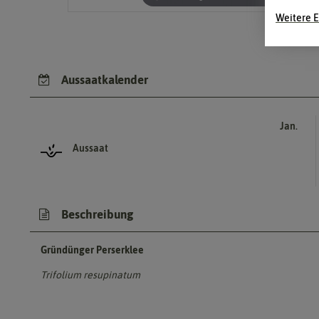
Weitere E
Aussaatkalender
Jan.
Aussaat
Beschreibung
Gründünger Perserklee
Trifolium resupinatum