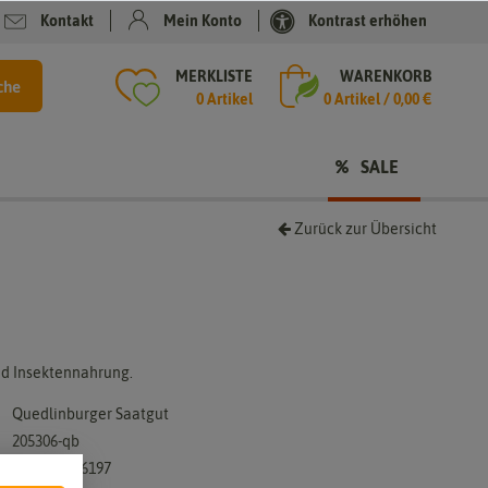
Kontakt
Mein Konto
Kontrast erhöhen
MERKLISTE
WARENKORB
che
0 Artikel
0
Artikel /
0,00 €
SALE
Zurück zur Übersicht
nd Insektennahrung.
Quedlinburger Saatgut
205306-qb
4014352176197