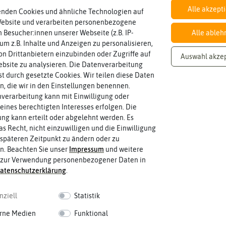
Alle akzept
enden Cookies und ähnliche Technologien auf
Website und verarbeiten personenbezogene
 Besucher:innen unserer Webseite (z.B. IP-
Alle ableh
Inhalt
 um z.B. Inhalte und Anzeigen zu personalisieren,
Wie viel ist enthalten
500 g (reicht für ca. 100 m²)
n Drittanbietern einzubinden oder Zugriffe auf
Auswahl akze
bsite zu analysieren. Die Datenverarbeitung
rst durch gesetzte Cookies. Wir teilen diese Daten
en, die wir in den Einstellungen benennen.
verarbeitung kann mit Einwilligung oder
eines berechtigten Interesses erfolgen. Die
g kann erteilt oder abgelehnt werden. Es
as Recht, nicht einzuwilligen und die Einwilligung
späteren Zeitpunkt zu ändern oder zu
n. Beachten Sie unser
Impressum
und weitere
 zur Verwendung personenbezogener Daten in
aten­schutz­erklärung
.
nziell
Statistik
rne Medien
Funktional
 fahren