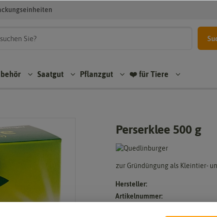
ackungseinheiten
Su
ubehör
Saatgut
Pflanzgut
❤️ für Tiere
Perserklee 500 g
zur Gründüngung als Kleintier- u
Hersteller:
Artikelnummer:
EAN: