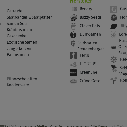
Hersteller
Benary
Gus
Getreide
Buzzy Seeds
Hor
Saatbänder & Saatplatten
e
Samen-Sets
Clever Pots
Jiff
Kräutersamen
Dürr-Samen
Lore
Geschenke
Ras
Exotische Samen
Feldsaaten
Qued
Jungpflanzen
Freudenberger
Saat
Baumsamen
Fertil
ReN
FLORTUS
ReN
Greenline
Vog
Pflanzschalotten
Ro
Grüne Oase
Knollenware
003 - 2026 Samenhaus Müller | Alle Rechte vorbehalten. Alle Preise zzgl. MwSt. 