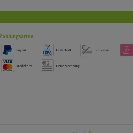
Zahlungsarten
Paypal
Lastschrift
Vorkasse
Kreditkarte
Firmenrechnung
g