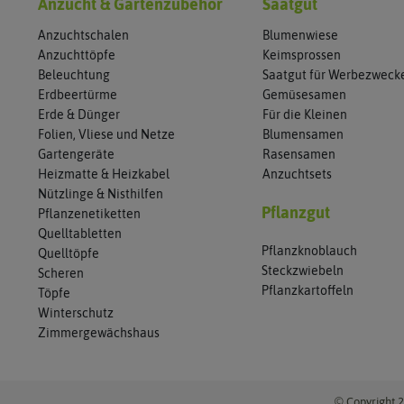
Anzucht & Gartenzubehör
Saatgut
Anzuchtschalen
Blumenwiese
Anzuchttöpfe
Keimsprossen
Beleuchtung
Saatgut für Werbezweck
Erdbeertürme
Gemüsesamen
Erde & Dünger
Für die Kleinen
Folien, Vliese und Netze
Blumensamen
Gartengeräte
Rasensamen
Heizmatte & Heizkabel
Anzuchtsets
Nützlinge & Nisthilfen
Pflanzgut
Pflanzenetiketten
Quelltabletten
Pflanzknoblauch
Quelltöpfe
Steckzwiebeln
Scheren
Pflanzkartoffeln
Töpfe
Winterschutz
Zimmergewächshaus
© Copyright 2