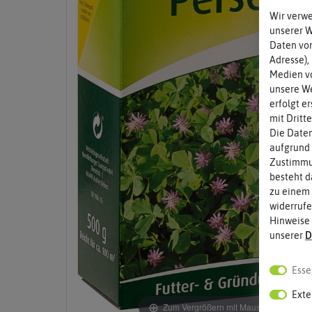
Wir verw
unserer 
Daten von
Adresse),
Medien vo
unsere We
erfolgt e
mit Dritt
Die Daten
aufgrund 
Zustimmun
besteht d
zu einem 
widerrufe
Hinweise
unserer
D
Esse
Exte
Zum Vergrößern mit Maus über das Bild