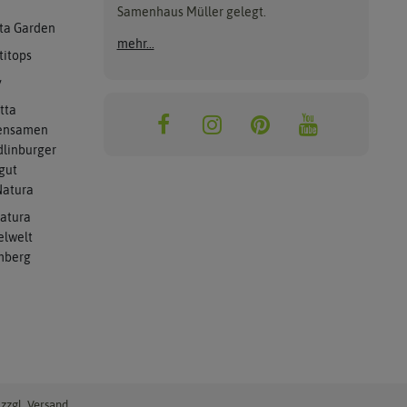
Samenhaus Müller gelegt.
ta Garden
mehr...
titops
y
tta
ensamen
linburger
gut
atura
atura
elwelt
mberg
zzgl. Versand.