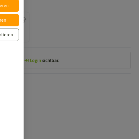
ieren
nen
ptieren
Preis nach
Login
sichtbar.