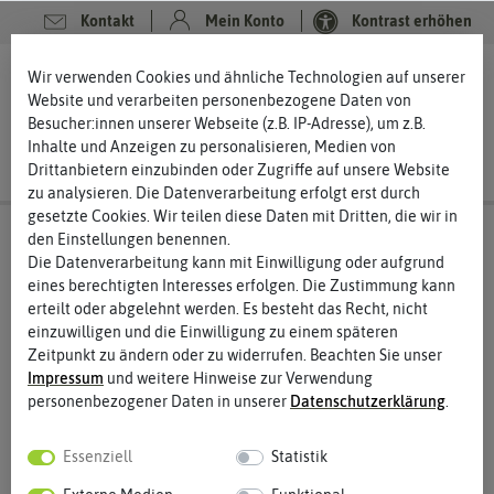
Kontakt
Mein Konto
Kontrast erhöhen
0
0
Wir verwenden Cookies und ähnliche Technologien auf unserer
Website und verarbeiten personenbezogene Daten von
Besucher:innen unserer Webseite (z.B. IP-Adresse), um z.B.
Inhalte und Anzeigen zu personalisieren, Medien von
Drittanbietern einzubinden oder Zugriffe auf unsere Website
zu analysieren. Die Datenverarbeitung erfolgt erst durch
gesetzte Cookies. Wir teilen diese Daten mit Dritten, die wir in
den Einstellungen benennen.
Die Datenverarbeitung kann mit Einwilligung oder aufgrund
eines berechtigten Interesses erfolgen. Die Zustimmung kann
erteilt oder abgelehnt werden. Es besteht das Recht, nicht
einzuwilligen und die Einwilligung zu einem späteren
Zeitpunkt zu ändern oder zu widerrufen. Beachten Sie unser
Impressum
und weitere Hinweise zur Verwendung
personenbezogener Daten in unserer
Daten­schutz­erklärung
.
Essenziell
Statistik