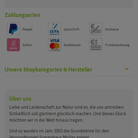
Zahlungsarten
Paypal
Lastschrift
Vorkasse
Sofort
Kreditkarte
Firmenrechnung
Unsere Shopkategorien & Hersteller
Anzucht & Gartenzubehör
Saatgut
Hersteller
Anzuchtschalen
Blumenwiese
Über uns
Benary
Fertil
Anzuchttöpfe
Getreide
Liebe und Leidenschaft zur Natur sind es, die uns antreiben.
Beleuchtung
Keimsprossen
Buzzy Seeds
FLORTUS
Schließlich soll gärtnern glücklich machen. Und dieses Glück
Erdbeertürme
Saatbänder & Saatplatten
möchten wir in die Welt hinaus tragen.
Clever Pots
Greenline
Erde & Dünger
Saatgut für Werbezwecke
Folien, Vliese und Netze
Samen-Sets
Und so wurden im Jahr 2003 die Grundsteine für den
Dürr-Samen
Grüne Oase
Versandhandel Samenhaus Müller gelegt.
Gartengeräte
Gemüsesamen