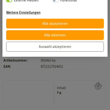
Externe Medien
Funktional
Weitere Einstellungen
Alle akzeptieren
Vergrößern durch berühren
Alle ablehnen
Auswahl akzeptieren
Hersteller:
Buzzy Seeds
Artikelnummer:
002465-by
EAN:
8711117024651
Inhalt
5 g
Wie viel ist enthalten