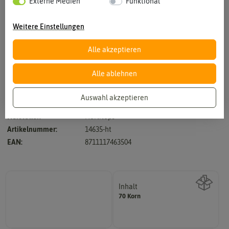
Externe Medien
Funktional
Weitere Einstellungen
Alle akzeptieren
Vergrößern durch berühren
Alle ablehnen
Auswahl akzeptieren
Hersteller:
Hortitops
Artikelnummer:
14635-ht
EAN:
8711117463504
Inhalt
70 Korn
Wie viel ist enthalten