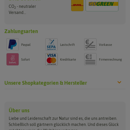
CO
- neutraler
2
Versand...
Zahlungsarten
Paypal
Lastschrift
Vorkasse
Sofort
Kreditkarte
Firmenrechnung
Unsere Shopkategorien & Hersteller
Anzucht & Gartenzubehör
Saatgut
Hersteller
Anzuchtschalen
Blumenwiese
Über uns
Benary
Fertil
Anzuchttöpfe
Getreide
Liebe und Leidenschaft zur Natur sind es, die uns antreiben.
Beleuchtung
Keimsprossen
Buzzy Seeds
FLORTUS
Schließlich soll gärtnern glücklich machen. Und dieses Glück
Erdbeertürme
Saatbänder & Saatplatten