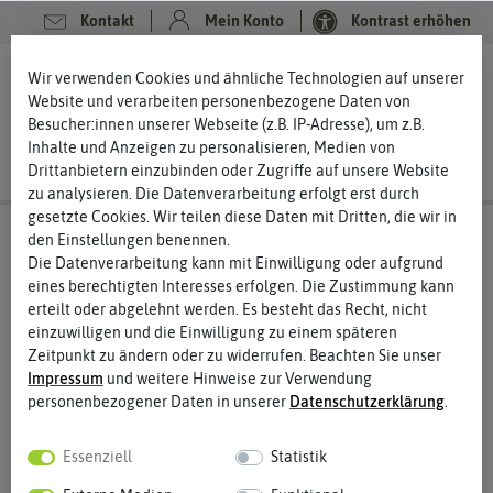
Kontakt
Mein Konto
Kontrast erhöhen
0
0
Wir verwenden Cookies und ähnliche Technologien auf unserer
Website und verarbeiten personenbezogene Daten von
Besucher:innen unserer Webseite (z.B. IP-Adresse), um z.B.
Inhalte und Anzeigen zu personalisieren, Medien von
Drittanbietern einzubinden oder Zugriffe auf unsere Website
zu analysieren. Die Datenverarbeitung erfolgt erst durch
gesetzte Cookies. Wir teilen diese Daten mit Dritten, die wir in
den Einstellungen benennen.
Die Datenverarbeitung kann mit Einwilligung oder aufgrund
eines berechtigten Interesses erfolgen. Die Zustimmung kann
erteilt oder abgelehnt werden. Es besteht das Recht, nicht
einzuwilligen und die Einwilligung zu einem späteren
Zeitpunkt zu ändern oder zu widerrufen. Beachten Sie unser
Impressum
und weitere Hinweise zur Verwendung
personenbezogener Daten in unserer
Daten­schutz­erklärung
.
Essenziell
Statistik