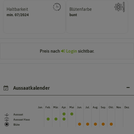
Haltbarkeit
Blütenfarbe
sollte.
min. 07/2024
bunt
Kann auch mehrfarbig sein.
und Pflanzgut sehr gut keimen
Wie ist die Blüte eingefärbt?
Zeitpunkt, bis zu dem das Saat-
Preis nach
Login
sichtbar.
Aussaatkalender
Jan.
Feb.
Mär.
Apr.
Mai
Jun.
Jul.
Aug.
Sep.
Okt.
Nov.
Dez.
Aussaat
Aussaat Haus
Blüte