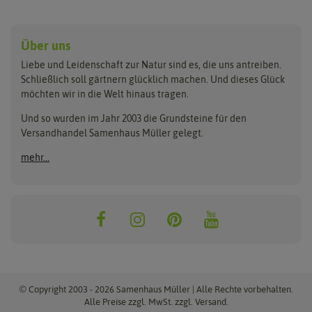
Anzucht & Gartenzubehör
Saatgut
Hersteller
Anzuchtschalen
Blumenwiese
Über uns
Benary
Fertil
Anzuchttöpfe
Getreide
Liebe und Leidenschaft zur Natur sind es, die uns antreiben.
Beleuchtung
Keimsprossen
Buzzy Seeds
FLORTUS
Schließlich soll gärtnern glücklich machen. Und dieses Glück
Erdbeertürme
Saatbänder & Saatplatten
möchten wir in die Welt hinaus tragen.
Clever Pots
Greenline
Erde & Dünger
Saatgut für Werbezwecke
Folien, Vliese und Netze
Samen-Sets
Und so wurden im Jahr 2003 die Grundsteine für den
Dürr-Samen
Grüne Oase
Versandhandel Samenhaus Müller gelegt.
Gartengeräte
Gemüsesamen
Feldsaaten Freudenberger
Heizmatte & Heizkabel
Kräutersamen
mehr...
Nützlinge & Nisthilfen
Für die Kleinen
Gusta Garden
Quedlinburger Saatgut
Pflanzenetiketten
Geschenke
Hortitops
ReNatura
Quelltabletten
Blumensamen
Quelltöpfe
Exotische Samen
Jiffy
ReNatura Vogelwelt
Scheren
Rasensamen
Loretta Rasensamen
Romberg
Töpfe
Jungpflanzen
Winterschutz
Anzuchtsets
Zimmergewächshaus
Baumsamen
© Copyright 2003 - 2026 Samenhaus Müller | Alle Rechte vorbehalten.
Pflanzgut
Alle Preise zzgl. MwSt. zzgl. Versand.