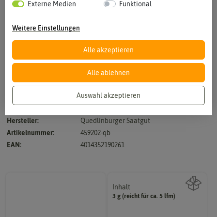
Externe Medien
Funktional
Weitere Einstellungen
Alle akzeptieren
Vergrößern durch berühren
Alle ablehnen
Auswahl akzeptieren
Korund - Freiland- und Unterglasanbau
Hersteller:
Quedlinburger Saatgut
Artikelnummer:
459202-qb
EAN:
4014352190261
Inhalt
3 g (reicht für ca. 5 lfm)
Wie viel ist enthalten