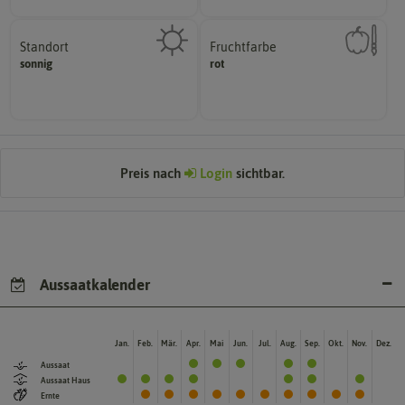
Standort
Fruchtfarbe
sonnig, vollsonnig)
hat.
sonnig
rot
Pflanze? (schattig, halbschattig,
sie nach dem Reifungsprozess
Wie viel Licht benötigt die
Die Farbe der reifen Frucht, die
Preis nach
Login
sichtbar.
Aussaatkalender
Jan.
Feb.
Mär.
Apr.
Mai
Jun.
Jul.
Aug.
Sep.
Okt.
Nov.
Dez.
Aussaat
Aussaat Haus
Ernte