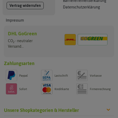
Barrierefreiheitserklärung
Vertrag widerrufen
Datenschutzerklärung
Impressum
DHL GoGreen
CO
- neutraler
2
Versand...
Zahlungsarten
Paypal
Lastschrift
Vorkasse
Sofort
Kreditkarte
Firmenrechnung
Unsere Shopkategorien & Hersteller