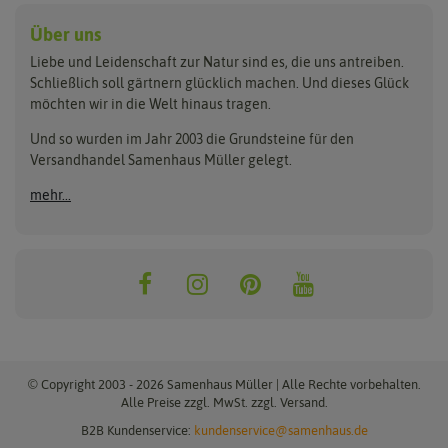
Hersteller
Anzuchtschalen
Blumenwiese
Über uns
Benary
Fertil
Anzuchttöpfe
Getreide
Liebe und Leidenschaft zur Natur sind es, die uns antreiben.
Beleuchtung
Keimsprossen
Buzzy Seeds
FLORTUS
Schließlich soll gärtnern glücklich machen. Und dieses Glück
Erdbeertürme
Saatbänder & Saatplatten
möchten wir in die Welt hinaus tragen.
Clever Pots
Greenline
Erde & Dünger
Saatgut für Werbezwecke
Folien, Vliese und Netze
Samen-Sets
Und so wurden im Jahr 2003 die Grundsteine für den
Dürr-Samen
Grüne Oase
Versandhandel Samenhaus Müller gelegt.
Gartengeräte
Gemüsesamen
Feldsaaten Freudenberger
Heizmatte & Heizkabel
Kräutersamen
mehr...
Nützlinge & Nisthilfen
Für die Kleinen
Gusta Garden
Quedlinburger Saatgut
Pflanzenetiketten
Geschenke
Hortitops
ReNatura
Quelltabletten
Blumensamen
Quelltöpfe
Exotische Samen
Jiffy
ReNatura Vogelwelt
Scheren
Rasensamen
Loretta Rasensamen
Romberg
Töpfe
Jungpflanzen
Winterschutz
Anzuchtsets
Zimmergewächshaus
Baumsamen
© Copyright 2003 - 2026 Samenhaus Müller | Alle Rechte vorbehalten.
Pflanzgut
Alle Preise zzgl. MwSt. zzgl. Versand.
B2B Kundenservice:
kundenservice@samenhaus.de
Pflanzknoblauch