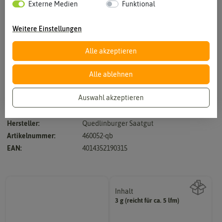
Externe Medien
Funktional
Weitere Einstellungen
Alle akzeptieren
Vergrößern durch berühren
Alle ablehnen
Auswahl akzeptieren
Riesenbutter - Sehr große Knollen
Hersteller:
Quedlinburger Saatgut
Artikelnummer:
460052-qb
EAN:
4014352190315
Inhalt
3 g (reicht für ca. 5 lfm)
Wie viel ist enthalten