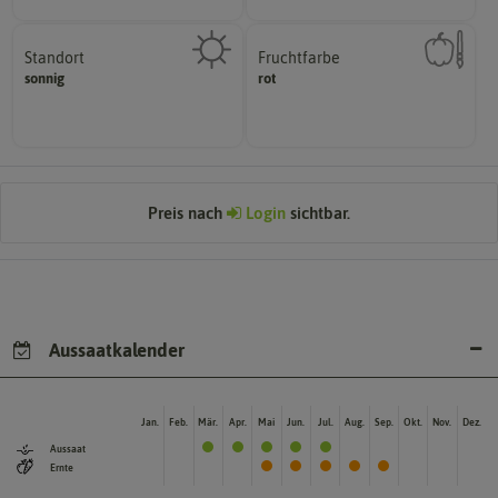
Standort
Fruchtfarbe
sonnig, vollsonnig)
hat.
sonnig
rot
Pflanze? (schattig, halbschattig,
sie nach dem Reifungsprozess
Wie viel Licht benötigt die
Die Farbe der reifen Frucht, die
Preis nach
Login
sichtbar.
Aussaatkalender
Jan.
Feb.
Mär.
Apr.
Mai
Jun.
Jul.
Aug.
Sep.
Okt.
Nov.
Dez.
Aussaat
Ernte