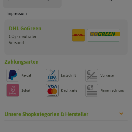
Impressum
DHL GoGreen
CO
- neutraler
2
Versand...
Zahlungsarten
Paypal
Lastschrift
Vorkasse
Sofort
Kreditkarte
Firmenrechnung
Unsere Shopkategorien & Hersteller
Anzucht & Gartenzubehör
Saatgut