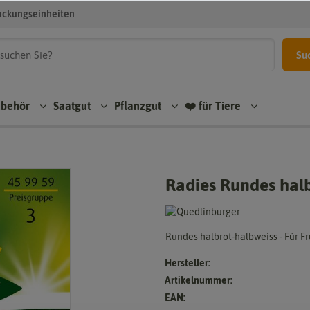
ackungseinheiten
Su
ubehör
Saatgut
Pflanzgut
❤️ für Tiere
Radies Rundes hal
Rundes halbrot-halbweiss - Für 
Hersteller:
Artikelnummer:
EAN: