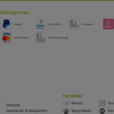
Zahlungsarten
Paypal
Lastschrift
Vorkasse
Kreditkarte
Firmenrechnung
g
Hersteller
Benary
Gus
Getreide
Buzzy Seeds
Hor
Saatbänder & Saatplatten