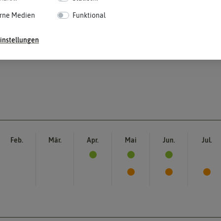
rne Medien
Funktional
instellungen
Feb.
Mär.
Apr.
Mai
Jun.
Jul.