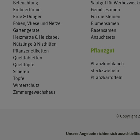
Beleuchtung
Saatgut für Werbezweck
Erdbeertürme
Gemüsesamen
Erde & Dünger
Für die Kleinen
Folien, Vliese und Netze
Blumensamen
Gartengeräte
Rasensamen
Heizmatte & Heizkabel
Anzuchtsets
Nützlinge & Nisthilfen
Pflanzgut
Pflanzenetiketten
Quelltabletten
Pflanzknoblauch
Quelltöpfe
Steckzwiebeln
Scheren
Pflanzkartoffeln
Töpfe
Winterschutz
Zimmergewächshaus
© Copyright 2
Unsere Angebote richten sich ausschließl