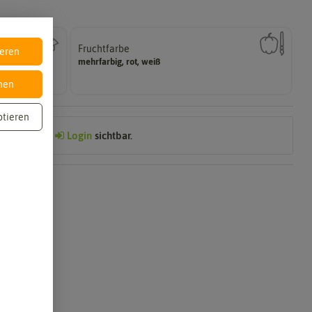
Fruchtfarbe
ieren
Reifungsprozess hat.
mehrfarbig, rot, weiß
Die Farbe der reifen Frucht, die sie nach dem
nen
ptieren
Preis nach
Login
sichtbar.