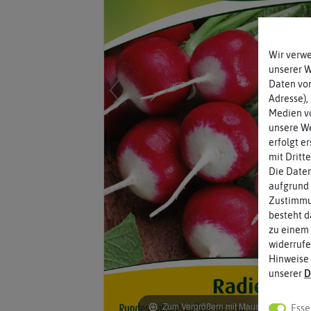
Wir verw
unserer 
Daten von
Adresse),
Medien vo
unsere We
erfolgt e
mit Dritt
Die Daten
aufgrund 
Zustimmun
besteht d
zu einem 
widerrufe
Hinweise
unserer
D
Zum Vergrößern mit Maus über das Bild
Esse