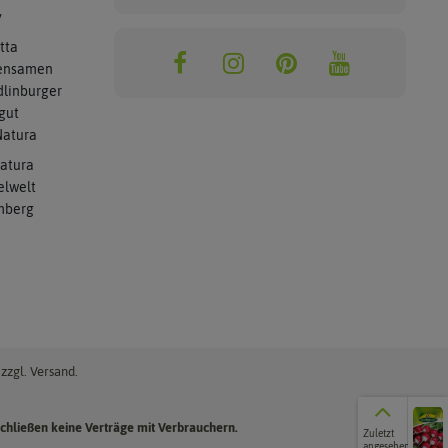
y
tta
ensamen
linburger
gut
atura
atura
elwelt
mberg
zzgl. Versand.
Zuletzt
chließen keine Verträge mit Verbrauchern.
Zuletzt
angesehene
angesehen