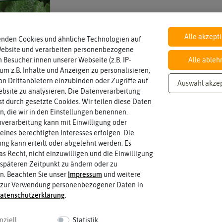
Inhalt
Alle akzept
enden Cookies und ähnliche Technologien auf
Wie viel ist enthalten
3 g (reicht für ca. 4 lfm)
Website und verarbeiten personenbezogene
 Besucher:innen unserer Webseite (z.B. IP-
Alle ableh
 um z.B. Inhalte und Anzeigen zu personalisieren,
n Drittanbietern einzubinden oder Zugriffe auf
Auswahl akze
bsite zu analysieren. Die Datenverarbeitung
rst durch gesetzte Cookies. Wir teilen diese Daten
en, die wir in den Einstellungen benennen.
verarbeitung kann mit Einwilligung oder
eines berechtigten Interesses erfolgen. Die
g kann erteilt oder abgelehnt werden. Es
as Recht, nicht einzuwilligen und die Einwilligung
späteren Zeitpunkt zu ändern oder zu
n. Beachten Sie unser
Impressum
und weitere
 zur Verwendung personenbezogener Daten in
aten­schutz­erklärung
.
 fahren
nziell
Statistik