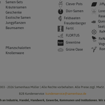
e
Samen-Sets
Clever Pots
Jiff
Kräutersamen
Dürr-Samen
Lore
Geschenke
Ras
Exotische Samen
Feldsaaten
Qued
Jungpflanzen
Freudenberger
Saat
Baumsamen
Fertil
ReN
FLORTUS
ReN
Greenline
Vog
Pflanzschalotten
Ro
Grüne Oase
Knollenware
003 - 2026 Samenhaus Müller | Alle Rechte vorbehalten. Alle Preise zzgl. MwSt. 
B2B Kundenservice:
kundenservice@samenhaus.de
ich an Industrie, Handel, Handwerk, Gewerbe, Kommunen und Institutionen. Wir s