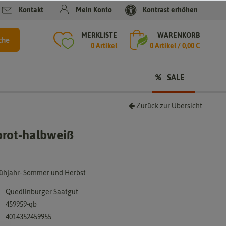
Kontakt
Mein Konto
Kontrast erhöhen
MERKLISTE
WARENKORB
che
0 Artikel
0
Artikel /
0,00 €
SALE
Zurück zur Übersicht
brot-halbweiß
Frühjahr- Sommer und Herbst
Quedlinburger Saatgut
459959-qb
4014352459955