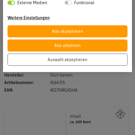
Externe Medien
Funktional
Weitere Einstellungen
Alle akzeptieren
Vergrößern durch berühren
Alle ablehnen
Auswahl akzeptieren
sehr schnellwachsendes, frühes, rundes, rotes Radies
Hersteller:
Dürr-Samen
Artikelnummer:
4164-DS
EAN:
4017048141646
Inhalt
ca. 600 Korn
Wie viel ist enthalten