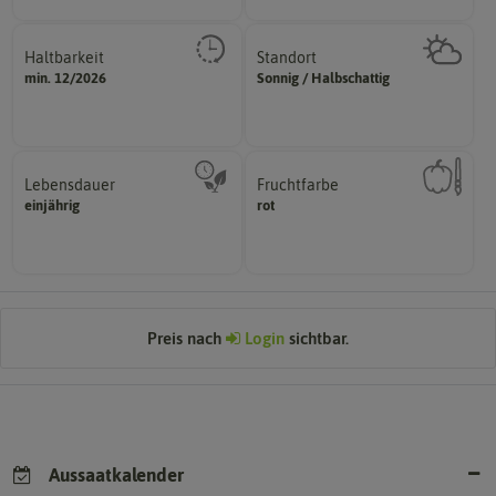
Haltbarkeit
Standort
sollte.
sonnig, vollsonnig)
min. 12/2026
Sonnig / Halbschattig
und Pflanzgut sehr gut keimen
Pflanze? (schattig, halbschattig,
Zeitpunkt, bis zu dem das Saat-
Wie viel Licht benötigt die
Lebensdauer
Fruchtfarbe
mehrjährig.
hat.
einjährig
rot
einjährig, zweijährig oder
sie nach dem Reifungsprozess
Pflanzen werden kategorisiert in:
Die Farbe der reifen Frucht, die
Preis nach
Login
sichtbar.
Aussaatkalender