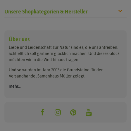
Unsere Shopkategorien & Hersteller
Anzucht & Gartenzubehör
Saatgut
Hersteller
Anzuchtschalen
Blumenwiese
Über uns
Benary
Fertil
Anzuchttöpfe
Getreide
Liebe und Leidenschaft zur Natur sind es, die uns antreiben.
Beleuchtung
Keimsprossen
Buzzy Seeds
FLORTUS
Schließlich soll gärtnern glücklich machen. Und dieses Glück
Erdbeertürme
Saatbänder & Saatplatten
möchten wir in die Welt hinaus tragen.
Clever Pots
Greenline
Erde & Dünger
Saatgut für Werbezwecke
Folien, Vliese und Netze
Samen-Sets
Und so wurden im Jahr 2003 die Grundsteine für den
Dürr-Samen
Grüne Oase
Versandhandel Samenhaus Müller gelegt.
Gartengeräte
Gemüsesamen
Feldsaaten Freudenberger
Heizmatte & Heizkabel
Kräutersamen
mehr...
Nützlinge & Nisthilfen
Für die Kleinen
Gusta Garden
Quedlinburger Saatgut
Pflanzenetiketten
Geschenke
Hortitops
ReNatura
Quelltabletten
Blumensamen
Quelltöpfe
Exotische Samen
Jiffy
ReNatura Vogelwelt
Scheren
Rasensamen
Loretta Rasensamen
Romberg
Töpfe
Jungpflanzen
Winterschutz
Anzuchtsets