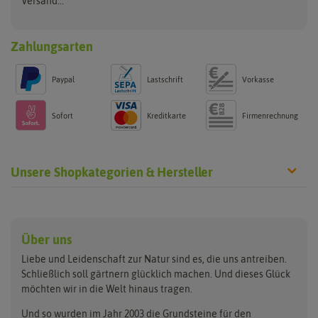
Versand...
Zahlungsarten
Paypal
Lastschrift
Vorkasse
Sofort
Kreditkarte
Firmenrechnung
Unsere Shopkategorien & Hersteller
Anzucht & Gartenzubehör
Saatgut
Hersteller
Anzuchtschalen
Blumenwiese
Über uns
Benary
Fertil
Anzuchttöpfe
Getreide
Liebe und Leidenschaft zur Natur sind es, die uns antreiben.
Beleuchtung
Keimsprossen
Buzzy Seeds
FLORTUS
Schließlich soll gärtnern glücklich machen. Und dieses Glück
Erdbeertürme
Saatbänder & Saatplatten
möchten wir in die Welt hinaus tragen.
Clever Pots
Greenline
Erde & Dünger
Saatgut für Werbezwecke
Folien, Vliese und Netze
Samen-Sets
Und so wurden im Jahr 2003 die Grundsteine für den
Dürr-Samen
Grüne Oase