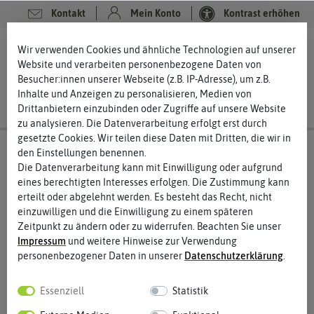
Kontakt
Mein Konto
Kontrast erhöhen
0
0
Wir verwenden Cookies und ähnliche Technologien auf unserer
Website und verarbeiten personenbezogene Daten von
Besucher:innen unserer Webseite (z.B. IP-Adresse), um z.B.
Inhalte und Anzeigen zu personalisieren, Medien von
Drittanbietern einzubinden oder Zugriffe auf unsere Website
zu analysieren. Die Datenverarbeitung erfolgt erst durch
gesetzte Cookies. Wir teilen diese Daten mit Dritten, die wir in
den Einstellungen benennen.
Die Datenverarbeitung kann mit Einwilligung oder aufgrund
eines berechtigten Interesses erfolgen. Die Zustimmung kann
erteilt oder abgelehnt werden. Es besteht das Recht, nicht
einzuwilligen und die Einwilligung zu einem späteren
Zeitpunkt zu ändern oder zu widerrufen. Beachten Sie unser
Impressum
und weitere Hinweise zur Verwendung
personenbezogener Daten in unserer
Daten­schutz­erklärung
.
Essenziell
Statistik