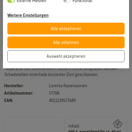
Externe Medien
Funktional
Weitere Einstellungen
Alle akzeptieren
Vergrößern durch berühren
Alle ablehnen
Auswahl akzeptieren
Schadhafte und lückige Flächen im Garten sind mit der Rasen-
Reparatur von Loretta kein Problem. Ohne Umgraben werden
Schadstellen innerhalb kürzester Zeit geschlossen.
Hersteller:
Loretta Rasensamen
Artikelnummer:
57768
EAN:
4011239577689
Inhalt
600 g, ausreichend für ca. 40 m²