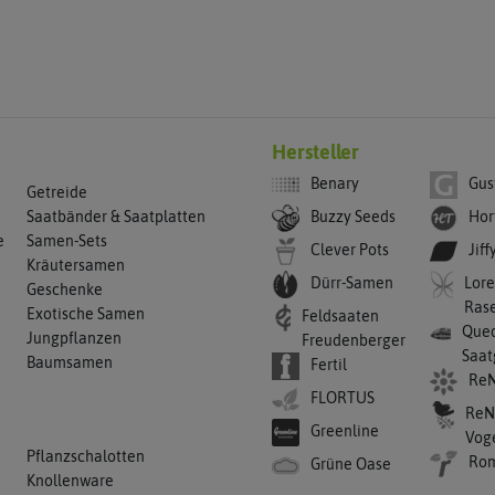
Hersteller
Benary
Gus
Getreide
Buzzy Seeds
Hor
Saatbänder & Saatplatten
e
Samen-Sets
Clever Pots
Jiff
Kräutersamen
Dürr-Samen
Lore
Geschenke
Ras
Exotische Samen
Feldsaaten
Qued
Jungpflanzen
Freudenberger
Saat
Baumsamen
Fertil
ReN
FLORTUS
ReN
Greenline
Vog
Pflanzschalotten
Ro
Grüne Oase
Knollenware