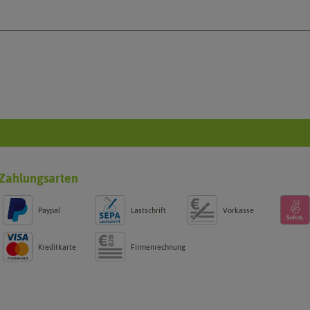
Zahlungsarten
Paypal
Lastschrift
Vorkasse
Kreditkarte
Firmenrechnung
g