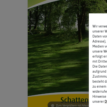
Wir verw
unserer 
Daten von
Adresse),
Medien vo
unsere We
erfolgt e
mit Dritt
Die Daten
aufgrund 
Zustimmun
besteht d
zu einem 
widerrufe
Hinweise
unserer
D
Zum Vergrößern mit Maus über das Bild