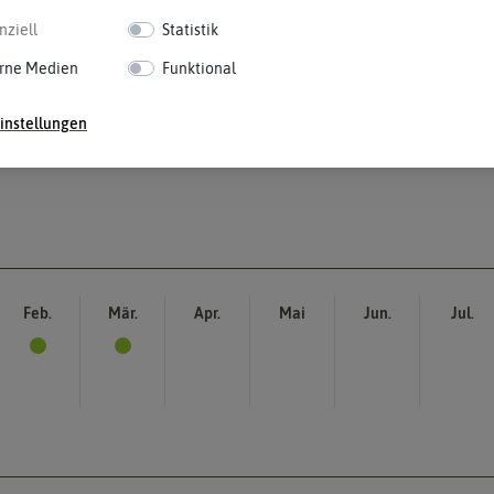
nziell
Statistik
rne Medien
Funktional
instellungen
Feb.
Mär.
Apr.
Mai
Jun.
Jul.