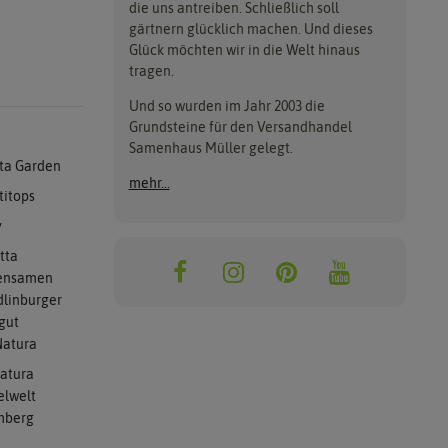
die uns antreiben. Schließlich soll
gärtnern glücklich machen. Und dieses
Glück möchten wir in die Welt hinaus
tragen.
Und so wurden im Jahr 2003 die
Grundsteine für den Versandhandel
Samenhaus Müller gelegt.
ta Garden
mehr...
titops
y
tta
ensamen
linburger
gut
atura
atura
elwelt
mberg