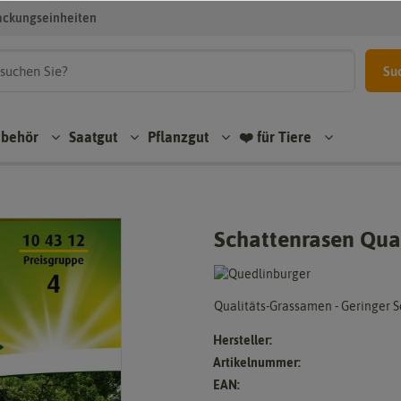
ackungseinheiten
Su
ubehör
Saatgut
Pflanzgut
❤️ für Tiere
Schattenrasen Qua
Qualitäts-Grassamen - Geringer 
Hersteller:
Artikelnummer:
EAN: