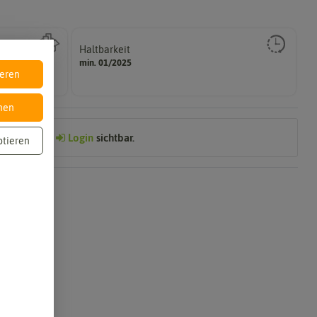
Haltbarkeit
gut keimen sollte.
min. 01/2025
Zeitpunkt, bis zu dem das Saat- und Pflanzgut sehr
ieren
nen
Preis nach
Login
sichtbar.
ptieren