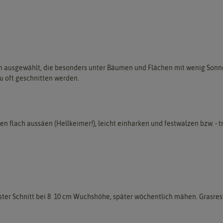
en ausgewählt, die besonders unter Bäumen und Flächen mit wenig Sonne
zu oft geschnitten werden.
 flach aussäen (Hellkeimer!), leicht einharken und festwalzen bzw. - tre
ster Schnitt bei 8  10 cm Wuchshöhe, später wöchentlich mähen. Grasre