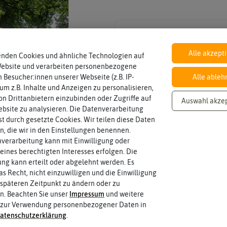
Inhalt
Wie viel ist enthalten
45 g (reicht für ca. 1,5 m²)
Alle akzept
enden Cookies und ähnliche Technologien auf
Website und verarbeiten personenbezogene
 Besucher:innen unserer Webseite (z.B. IP-
Alle ableh
 um z.B. Inhalte und Anzeigen zu personalisieren,
n Drittanbietern einzubinden oder Zugriffe auf
Auswahl akze
bsite zu analysieren. Die Datenverarbeitung
rst durch gesetzte Cookies. Wir teilen diese Daten
en, die wir in den Einstellungen benennen.
verarbeitung kann mit Einwilligung oder
eines berechtigten Interesses erfolgen. Die
g kann erteilt oder abgelehnt werden. Es
as Recht, nicht einzuwilligen und die Einwilligung
späteren Zeitpunkt zu ändern oder zu
n. Beachten Sie unser
Impressum
und weitere
 zur Verwendung personenbezogener Daten in
aten­schutz­erklärung
.
 fahren