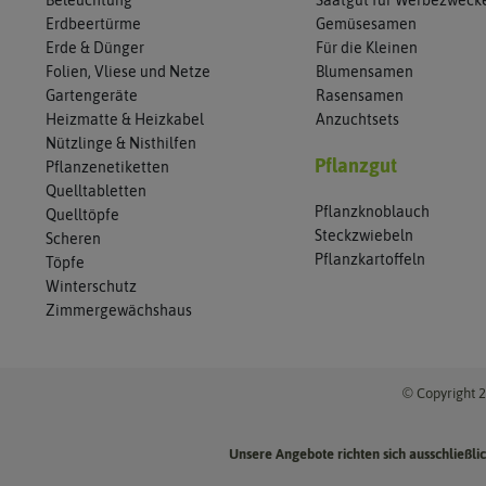
Beleuchtung
Saatgut für Werbezweck
Erdbeertürme
Gemüsesamen
Erde & Dünger
Für die Kleinen
Folien, Vliese und Netze
Blumensamen
Gartengeräte
Rasensamen
Heizmatte & Heizkabel
Anzuchtsets
Nützlinge & Nisthilfen
Pflanzgut
Pflanzenetiketten
Quelltabletten
Pflanzknoblauch
Quelltöpfe
Steckzwiebeln
Scheren
Pflanzkartoffeln
Töpfe
Winterschutz
Zimmergewächshaus
© Copyright 2
Unsere Angebote richten sich ausschließl