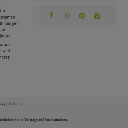
y
tta
ensamen
linburger
gut
atura
atura
elwelt
mberg
zzgl. Versand.
chließen keine Verträge mit Verbrauchern.