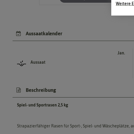
Weitere E
Aussaatkalender
Jan.
Aussaat
Beschreibung
Spiel- und Sportrasen 2,5 kg
Strapazierfähiger Rasen für Sport-, Spiel- und Wäscheplätze