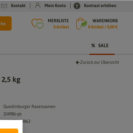
Kontakt
Mein Konto
Kontrast erhöhen
MERKLISTE
WARENKORB
che
0 Artikel
0
Artikel /
0,00 €
SALE
Zurück zur Übersicht
 2,5 kg
Quedlinburger Rasensamen
104986-qb
4014352149863