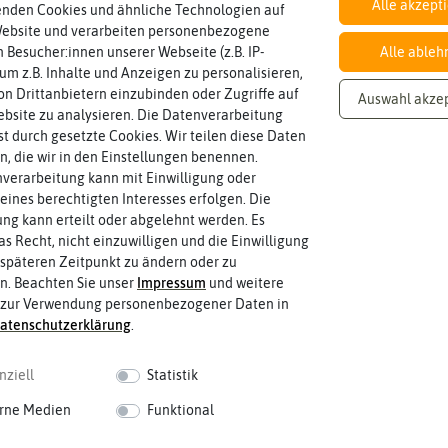
Alle akzept
enden Cookies und ähnliche Technologien auf
Website und verarbeiten personenbezogene
Inhalt
 Besucher:innen unserer Webseite (z.B. IP-
Alle ableh
Wie viel ist enthalten
2,5 kg
 um z.B. Inhalte und Anzeigen zu personalisieren,
n Drittanbietern einzubinden oder Zugriffe auf
Auswahl akze
bsite zu analysieren. Die Datenverarbeitung
rst durch gesetzte Cookies. Wir teilen diese Daten
en, die wir in den Einstellungen benennen.
verarbeitung kann mit Einwilligung oder
eines berechtigten Interesses erfolgen. Die
g kann erteilt oder abgelehnt werden. Es
as Recht, nicht einzuwilligen und die Einwilligung
späteren Zeitpunkt zu ändern oder zu
n. Beachten Sie unser
Impressum
und weitere
 zur Verwendung personenbezogener Daten in
aten­schutz­erklärung
.
nziell
Statistik
rne Medien
Funktional
 fahren