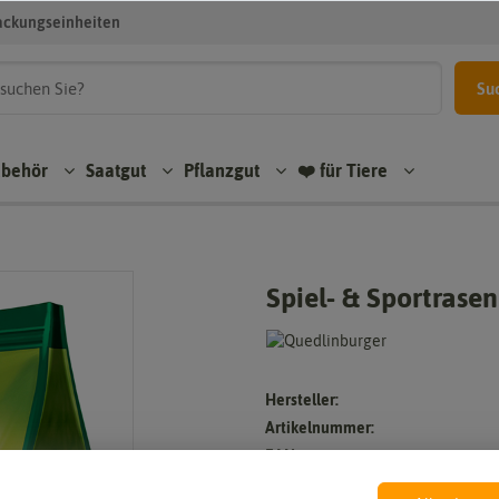
ackungseinheiten
Su
ubehör
Saatgut
Pflanzgut
❤️ für Tiere
Spiel- & Sportrasen
Hersteller:
Artikelnummer:
EAN: