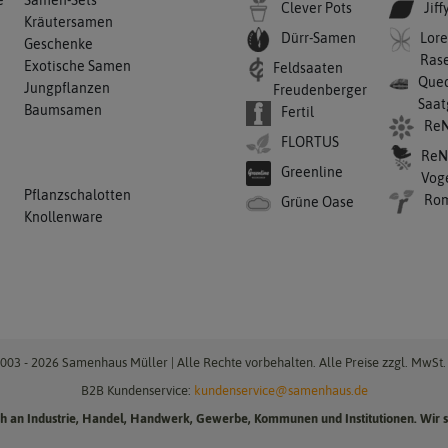
e
Samen-Sets
Clever Pots
Jiff
Kräutersamen
Dürr-Samen
Lore
Geschenke
Ras
Exotische Samen
Feldsaaten
Qued
Jungpflanzen
Freudenberger
Saat
Baumsamen
Fertil
ReN
FLORTUS
ReN
Greenline
Vog
Pflanzschalotten
Ro
Grüne Oase
Knollenware
003 - 2026 Samenhaus Müller | Alle Rechte vorbehalten. Alle Preise zzgl. MwSt. 
B2B Kundenservice:
kundenservice@samenhaus.de
ich an Industrie, Handel, Handwerk, Gewerbe, Kommunen und Institutionen. Wir s