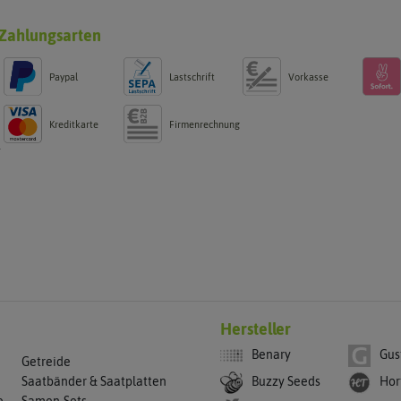
Zahlungsarten
Paypal
Lastschrift
Vorkasse
Kreditkarte
Firmenrechnung
g
Hersteller
Benary
Gus
Getreide
Buzzy Seeds
Hor
Saatbänder & Saatplatten