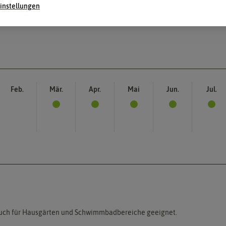
instellungen
Feb.
Mär.
Apr.
Mai
Jun.
Jul.
, auch für Hausgärten und Schwimmbadbereiche geeignet.