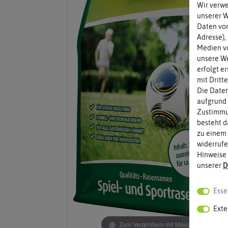
Wir verw
unserer 
Daten von
Adresse),
Medien vo
unsere We
erfolgt e
mit Dritt
Die Daten
aufgrund 
Zustimmun
besteht d
zu einem 
widerrufe
Hinweise
unserer
D
Esse
Exte
Zum Vergrößern mit Maus über das Bild