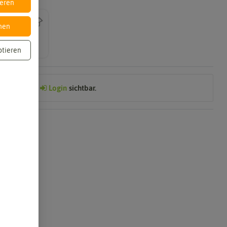
ieren
nen
ptieren
Preis nach
Login
sichtbar.