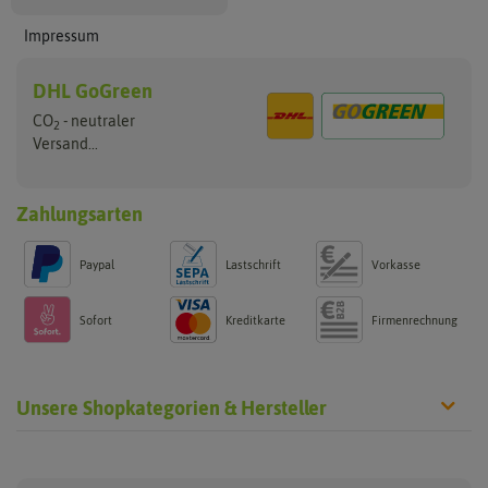
Impressum
DHL GoGreen
CO
- neutraler
2
Versand...
Zahlungsarten
Paypal
Lastschrift
Vorkasse
Sofort
Kreditkarte
Firmenrechnung
Unsere Shopkategorien & Hersteller
Anzucht & Gartenzubehör
Saatgut
Hersteller