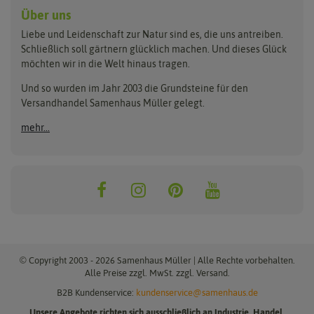
Anzuchtschalen
Blumenwiese
Über uns
Benary
Fertil
Anzuchttöpfe
Getreide
Liebe und Leidenschaft zur Natur sind es, die uns antreiben.
Beleuchtung
Keimsprossen
Buzzy Seeds
FLORTUS
Schließlich soll gärtnern glücklich machen. Und dieses Glück
Erdbeertürme
Saatbänder & Saatplatten
möchten wir in die Welt hinaus tragen.
Clever Pots
Greenline
Erde & Dünger
Saatgut für Werbezwecke
Folien, Vliese und Netze
Samen-Sets
Und so wurden im Jahr 2003 die Grundsteine für den
Dürr-Samen
Grüne Oase
Versandhandel Samenhaus Müller gelegt.
Gartengeräte
Gemüsesamen
Feldsaaten Freudenberger
Heizmatte & Heizkabel
Kräutersamen
mehr...
Nützlinge & Nisthilfen
Für die Kleinen
Gusta Garden
Quedlinburger Saatgut
Pflanzenetiketten
Geschenke
Hortitops
ReNatura
Quelltabletten
Blumensamen
Quelltöpfe
Exotische Samen
Jiffy
ReNatura Vogelwelt
Scheren
Rasensamen
Loretta Rasensamen
Romberg
Töpfe
Jungpflanzen
Winterschutz
Anzuchtsets
Zimmergewächshaus
Baumsamen
© Copyright 2003 - 2026 Samenhaus Müller | Alle Rechte vorbehalten.
Pflanzgut
Alle Preise zzgl. MwSt. zzgl. Versand.
B2B Kundenservice:
kundenservice@samenhaus.de
Pflanzknoblauch
Unsere Angebote richten sich ausschließlich an Industrie, Handel,