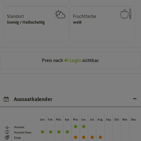
Standort
Fruchtfarbe
sonnig, vollsonnig)
hat.
Sonnig / Halbschattig
weiß
Pflanze? (schattig, halbschattig,
sie nach dem Reifungsprozess
Wie viel Licht benötigt die
Die Farbe der reifen Frucht, die
Preis nach
Login
sichtbar.
Aussaatkalender
Jan.
Feb.
Mär.
Apr.
Mai
Jun.
Jul.
Aug.
Sep.
Okt.
Nov.
Dez.
Aussaat
Aussaat Haus
Ernte