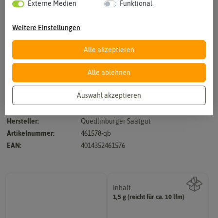
Externe Medien
Funktional
Weitere Einstellungen
Alle akzeptieren
Vergrößern durch berühren
Alle ablehnen
Auswahl akzeptieren
Rex - Schnellwüchsiger Sommerrettich
Hersteller:
Quedlinburger Saatgut
Artikelnummer:
461578-qb
EAN:
4014352461576
Inhalt
1,5 g (reicht für ca. 10 lfm)
Wie viel ist enthalten