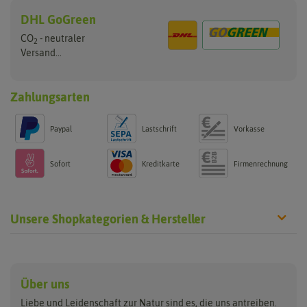
DHL GoGreen
CO
- neutraler
2
Versand...
Zahlungsarten
Paypal
Lastschrift
Vorkasse
Sofort
Kreditkarte
Firmenrechnung
Unsere Shopkategorien & Hersteller
Anzucht & Gartenzubehör
Saatgut
Hersteller
Anzuchtschalen
Blumenwiese
Über uns
Benary
Fertil
Anzuchttöpfe
Getreide
Liebe und Leidenschaft zur Natur sind es, die uns antreiben.