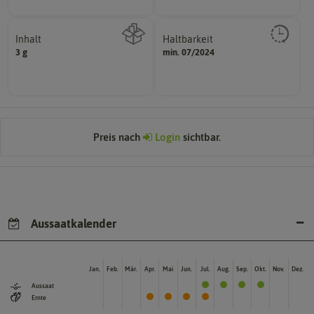
Inhalt
Haltbarkeit
sollte.
3 g
min. 07/2024
Wie viel ist enthalten
und Pflanzgut sehr gut keimen
Zeitpunkt, bis zu dem das Saat-
Preis nach
Login
sichtbar.
Aussaatkalender
Jan.
Feb.
Mär.
Apr.
Mai
Jun.
Jul.
Aug.
Sep.
Okt.
Nov.
Dez.
Aussaat
Ernte