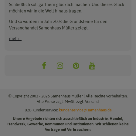
Beleuchtung
Keimsprossen
Buzzy Seeds
FLORTUS
Schließlich soll gärtnern glücklich machen. Und dieses Glück
Erdbeertürme
Saatbänder & Saatplatten
möchten wir in die Welt hinaus tragen.
Clever Pots
Greenline
Erde & Dünger
Saatgut für Werbezwecke
Folien, Vliese und Netze
Samen-Sets
Und so wurden im Jahr 2003 die Grundsteine für den
Dürr-Samen
Grüne Oase
Versandhandel Samenhaus Müller gelegt.
Gartengeräte
Gemüsesamen
Feldsaaten Freudenberger
Heizmatte & Heizkabel
Kräutersamen
mehr...
Nützlinge & Nisthilfen
Für die Kleinen
Gusta Garden
Quedlinburger Saatgut
Pflanzenetiketten
Geschenke
Hortitops
ReNatura
Quelltabletten
Blumensamen
Quelltöpfe
Exotische Samen
Jiffy
ReNatura Vogelwelt
Scheren
Rasensamen
Loretta Rasensamen
Romberg
Töpfe
Jungpflanzen
Winterschutz
Anzuchtsets
Zimmergewächshaus
Baumsamen
© Copyright 2003 - 2026 Samenhaus Müller | Alle Rechte vorbehalten.
Pflanzgut
Alle Preise zzgl. MwSt. zzgl. Versand.
B2B Kundenservice:
kundenservice@samenhaus.de
Pflanzknoblauch
Unsere Angebote richten sich ausschließlich an Industrie, Handel,
Pflanzschalotten
Handwerk, Gewerbe, Kommunen und Institutionen. Wir schließen keine
Steckzwiebeln
Verträge mit Verbrauchern.
Knollenware