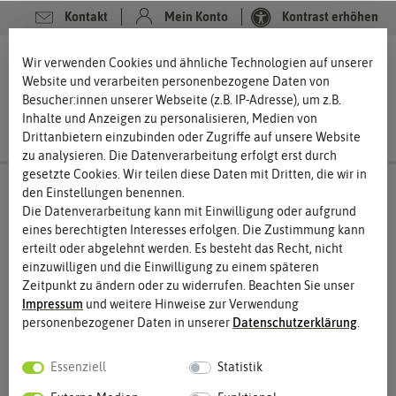
Kontakt
Mein Konto
Kontrast erhöhen
0
0
Wir verwenden Cookies und ähnliche Technologien auf unserer
Website und verarbeiten personenbezogene Daten von
Besucher:innen unserer Webseite (z.B. IP-Adresse), um z.B.
Inhalte und Anzeigen zu personalisieren, Medien von
Drittanbietern einzubinden oder Zugriffe auf unsere Website
zu analysieren. Die Datenverarbeitung erfolgt erst durch
gesetzte Cookies. Wir teilen diese Daten mit Dritten, die wir in
den Einstellungen benennen.
Die Datenverarbeitung kann mit Einwilligung oder aufgrund
eines berechtigten Interesses erfolgen. Die Zustimmung kann
erteilt oder abgelehnt werden. Es besteht das Recht, nicht
einzuwilligen und die Einwilligung zu einem späteren
Zeitpunkt zu ändern oder zu widerrufen. Beachten Sie unser
Impressum
und weitere Hinweise zur Verwendung
personenbezogener Daten in unserer
Daten­schutz­erklärung
.
Essenziell
Statistik