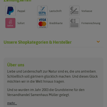
Paypal
Lastschrift
Vorkasse
Sofort
Kreditkarte
Firmenrechnung
Unsere Shopkategorien & Hersteller
Anzucht & Gartenzubehör
Saatgut
Hersteller
Anzuchtschalen
Blumenwiese
Über uns
Benary
Fertil
Anzuchttöpfe
Getreide
Liebe und Leidenschaft zur Natur sind es, die uns antreiben.
Beleuchtung
Keimsprossen
Buzzy Seeds
FLORTUS
Schließlich soll gärtnern glücklich machen. Und dieses Glück
Erdbeertürme
Saatbänder & Saatplatten
möchten wir in die Welt hinaus tragen.
Clever Pots
Greenline
Erde & Dünger
Saatgut für Werbezwecke
Folien, Vliese und Netze
Samen-Sets
Und so wurden im Jahr 2003 die Grundsteine für den
Dürr-Samen
Grüne Oase
Versandhandel Samenhaus Müller gelegt.
Gartengeräte
Gemüsesamen
Feldsaaten Freudenberger
Heizmatte & Heizkabel
Kräutersamen
mehr...
Nützlinge & Nisthilfen
Für die Kleinen
Gusta Garden
Quedlinburger Saatgut