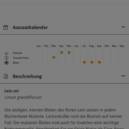
Aussaatkalender
Jan.
Feb.
Mär.
Apr.
Mai
Jun.
Jul.
Aug.
Sep.
Okt.
Nov.
Dez.
Aussaat
Aussaat Haus
Blüte
Beschreibung
Lein rot
Linum grandiflorum
Die seidigen, kleinen Blüten des Roten Lein setzen in jedem
Blumenbeet Akzente. Lückenbüßer sind die Blumen auf keinen
Fall. Die essbaren Blüten sind auch für Insekten eine wichtige
Nahrungsquelle. Verschenken Sie ein Stück Natur als Give-Away