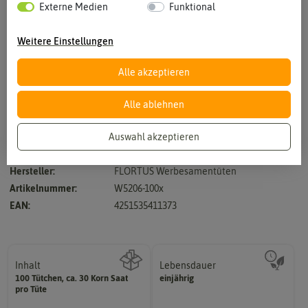
Externe Medien
Funktional
Weitere Einstellungen
Alle akzeptieren
Vergrößern durch berühren
Alle ablehnen
Auswahl akzeptieren
Ein Lückenfüller aber kein Lückenbüßer
Hersteller:
FLORTUS Werbesamentüten
Artikelnummer:
W5206-100x
EAN:
4251535411373
Inhalt
Lebensdauer
mehrjährig.
100 Tütchen, ca. 30 Korn Saat
einjährig
Wie viel ist enthalten
einjährig, zweijährig oder
pro Tüte
Pflanzen werden kategorisiert in: