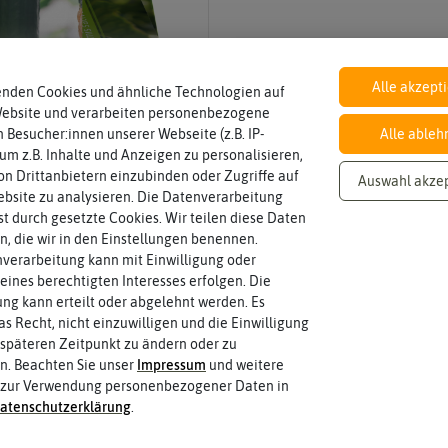
Inhalt
Alle akzept
Wie viel ist enthalten
100 Tütchen, ca. 25 Korn Saat pro Tüt
enden Cookies und ähnliche Technologien auf
Website und verarbeiten personenbezogene
 Besucher:innen unserer Webseite (z.B. IP-
Alle ableh
 um z.B. Inhalte und Anzeigen zu personalisieren,
Lebensdauer
n Drittanbietern einzubinden oder Zugriffe auf
Auswahl akze
zweijährig oder mehrjährig.
einjährig
Pflanzen werden kategorisiert in: einj
bsite zu analysieren. Die Datenverarbeitung
rst durch gesetzte Cookies. Wir teilen diese Daten
en, die wir in den Einstellungen benennen.
verarbeitung kann mit Einwilligung oder
Pflanzabstand
eines berechtigten Interesses erfolgen. Die
haben?
30 cm
Welchen Abstand sollten die Pflanze
g kann erteilt oder abgelehnt werden. Es
as Recht, nicht einzuwilligen und die Einwilligung
späteren Zeitpunkt zu ändern oder zu
n. Beachten Sie unser
Impressum
und weitere
Keimtemperatur
Samenkorns am idealsten?
 zur Verwendung personenbezogener Daten in
20-30 °C
Welcher Temperatur­bereich ist für d
aten­schutz­erklärung
.
 fahren