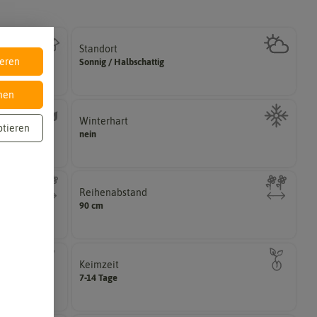
Standort
halbschattig, sonnig, vollsonnig)
ieren
e
Sonnig / Halbschattig
Wie viel Licht benötigt die Pflanze? (schattig,
nen
Winterhart
ptieren
können.
nein
ährig,
Pflanzen, die im Freien ohne Probleme überwintern
Reihenabstand
voneinander haben?
90 cm
n voneinander
Welchen Abstand sollten die Reihen der Pflanzen
Keimzeit
das erste Keimblattpaar zeigt?
7-14 Tage
ie Keimung des
Wie lange dauert es, bis sich unter Idealbedingungen