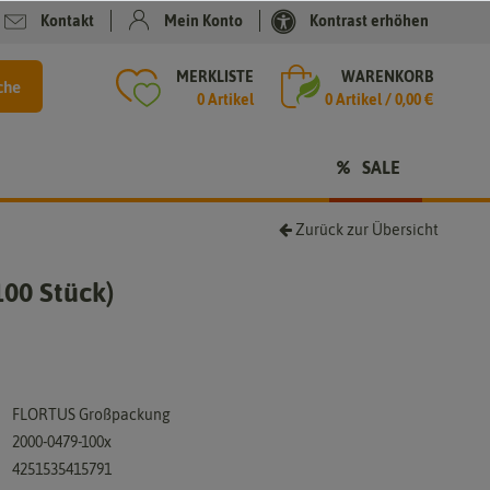
Kontakt
Mein Konto
Kontrast erhöhen
MERKLISTE
WARENKORB
che
0 Artikel
0
Artikel /
0,00 €
SALE
Zurück zur Übersicht
100 Stück)
FLORTUS Großpackung
2000-0479-100x
4251535415791