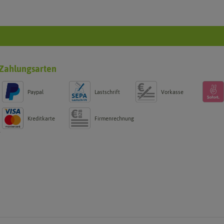
Zahlungsarten
Paypal
Lastschrift
Vorkasse
Kreditkarte
Firmenrechnung
g