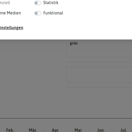
nziell
Statistik
Wuchshöhe
Idealumständen diese Größe erreiche
rne Medien
Funktional
30-45 cm
Die ausgewachsene Pflanze kann unt
instellungen
Fruchtfarbe
Reifungsprozess hat.
grün
Die Farbe der reifen Frucht, die sie 
Feb.
Mär.
Apr.
Mai
Jun.
Jul.