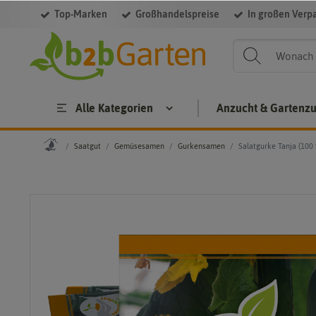
Top-Marken
Großhandelspreise
In großen Verp
Alle Kategorien
Anzucht & Gartenz
Saatgut
Gemüsesamen
Gurkensamen
Salatgurke Tanja (100 