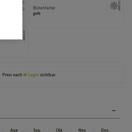
Blütenfarbe
n.
sein.
gelb
er
Wie ist die Blüte eingefärbt? Kann auch mehrfarbig
nach dem
Preis nach
Login
sichtbar.
Aug.
Sep.
Okt.
Nov.
Dez.