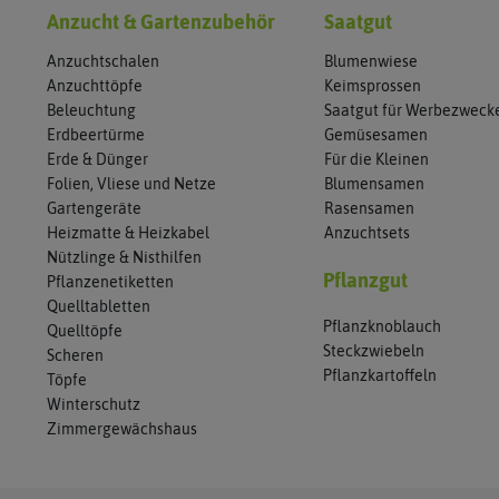
Anzucht & Gartenzubehör
Saatgut
Anzuchtschalen
Blumenwiese
Anzuchttöpfe
Keimsprossen
Beleuchtung
Saatgut für Werbezweck
Erdbeertürme
Gemüsesamen
Erde & Dünger
Für die Kleinen
Folien, Vliese und Netze
Blumensamen
Gartengeräte
Rasensamen
Heizmatte & Heizkabel
Anzuchtsets
Nützlinge & Nisthilfen
Pflanzgut
Pflanzenetiketten
Quelltabletten
Pflanzknoblauch
Quelltöpfe
Steckzwiebeln
Scheren
Pflanzkartoffeln
Töpfe
Winterschutz
Zimmergewächshaus