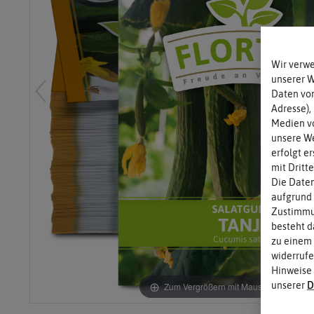
Wir verw
unserer 
Daten von
Adresse),
Medien vo
unsere We
erfolgt e
mit Dritt
Die Daten
aufgrund 
Zustimmun
besteht d
zu einem 
widerrufe
Hinweise
unserer
D
Zum Vergrößern mit Maus über das Bild