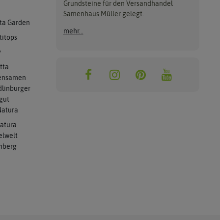
Grundsteine für den Versandhandel
Samenhaus Müller gelegt.
ta Garden
mehr...
titops
y
tta
ensamen
linburger
gut
atura
atura
elwelt
mberg