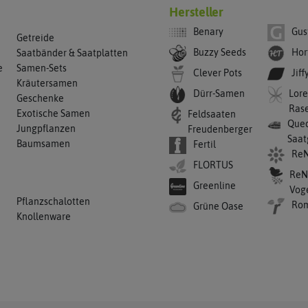
Hersteller
Benary
Gus
Getreide
Buzzy Seeds
Hor
Saatbänder & Saatplatten
e
Samen-Sets
Clever Pots
Jiff
Kräutersamen
Dürr-Samen
Lore
Geschenke
Ras
Exotische Samen
Feldsaaten
Qued
Jungpflanzen
Freudenberger
Saat
Baumsamen
Fertil
ReN
FLORTUS
ReN
Greenline
Vog
Pflanzschalotten
Ro
Grüne Oase
Knollenware