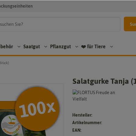
ackungseinheiten
Su
ubehör
Saatgut
Pflanzgut
❤️ für Tiere
Stück)
Salatgurke Tanja (
Hersteller:
Artikelnummer:
EAN: