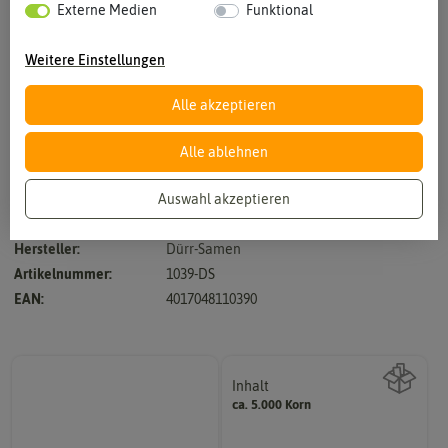
Externe Medien
Funktional
Weitere Einstellungen
Alle akzeptieren
Vergrößern durch berühren
Alle ablehnen
Auswahl akzeptieren
schnellwachsende, aufrechte Sorte, bildet sehr schöne Rosetten
Hersteller:
Dürr-Samen
Artikelnummer:
1039-DS
EAN:
4017048110390
Inhalt
ca. 5.000 Korn
Wie viel ist enthalten