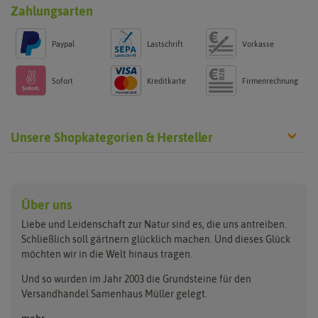
Zahlungsarten
Paypal
Lastschrift
Vorkasse
Sofort
Kreditkarte
Firmenrechnung
Unsere Shopkategorien & Hersteller
Anzucht & Gartenzubehör
Saatgut
Hersteller
Anzuchtschalen
Blumenwiese
Über uns
Benary
Fertil
Anzuchttöpfe
Getreide
Liebe und Leidenschaft zur Natur sind es, die uns antreiben.
Beleuchtung
Keimsprossen
Buzzy Seeds
FLORTUS
Schließlich soll gärtnern glücklich machen. Und dieses Glück
Erdbeertürme
Saatbänder & Saatplatten
möchten wir in die Welt hinaus tragen.
Clever Pots
Greenline
Erde & Dünger
Saatgut für Werbezwecke
Folien, Vliese und Netze
Samen-Sets
Und so wurden im Jahr 2003 die Grundsteine für den
Dürr-Samen
Grüne Oase
Versandhandel Samenhaus Müller gelegt.
Gartengeräte
Gemüsesamen
Feldsaaten Freudenberger
Heizmatte & Heizkabel
Kräutersamen