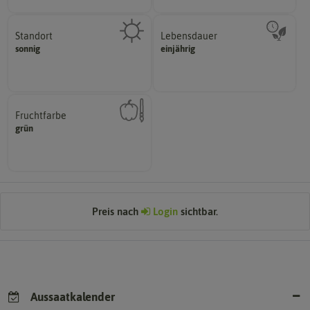
Standort
Lebensdauer
sonnig, vollsonnig)
mehrjährig.
sonnig
einjährig
Pflanze? (schattig, halbschattig,
einjährig, zweijährig oder
Wie viel Licht benötigt die
Pflanzen werden kategorisiert in:
Fruchtfarbe
hat.
grün
sie nach dem Reifungsprozess
Die Farbe der reifen Frucht, die
Preis nach
Login
sichtbar.
Aussaatkalender