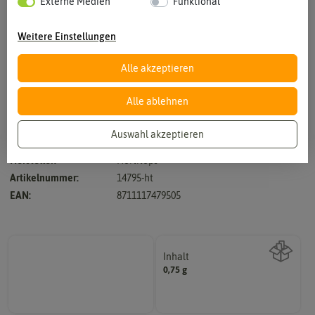
Externe Medien
Funktional
Weitere Einstellungen
Alle akzeptieren
Vergrößern durch berühren
Alle ablehnen
Auswahl akzeptieren
Hersteller:
Hortitops
Artikelnummer:
14795-ht
EAN:
8711117479505
Inhalt
0,75 g
Wie viel ist enthalten