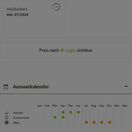
Haltbarkeit
sollte.
min. 07/2024
und Pflanzgut sehr gut keimen
Zeitpunkt, bis zu dem das Saat-
Preis nach
Login
sichtbar.
Aussaatkalender
Jan.
Feb.
Mär.
Apr.
Mai
Jun.
Jul.
Aug.
Sep.
Okt.
Nov.
Dez.
Aussaat
Aussaat Haus
Blüte