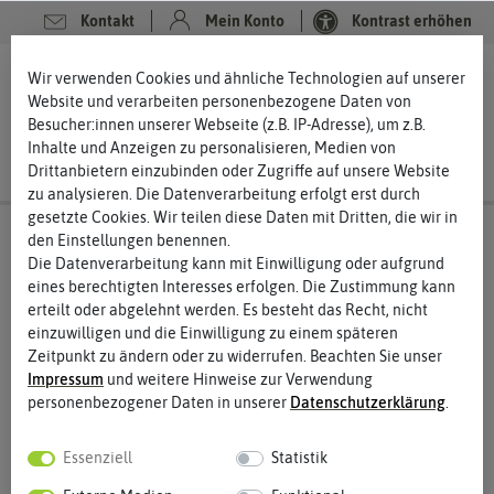
Kontakt
Mein Konto
Kontrast erhöhen
0
0
Wir verwenden Cookies und ähnliche Technologien auf unserer
Website und verarbeiten personenbezogene Daten von
Besucher:innen unserer Webseite (z.B. IP-Adresse), um z.B.
Inhalte und Anzeigen zu personalisieren, Medien von
Drittanbietern einzubinden oder Zugriffe auf unsere Website
zu analysieren. Die Datenverarbeitung erfolgt erst durch
gesetzte Cookies. Wir teilen diese Daten mit Dritten, die wir in
den Einstellungen benennen.
Die Datenverarbeitung kann mit Einwilligung oder aufgrund
eines berechtigten Interesses erfolgen. Die Zustimmung kann
erteilt oder abgelehnt werden. Es besteht das Recht, nicht
einzuwilligen und die Einwilligung zu einem späteren
Zeitpunkt zu ändern oder zu widerrufen. Beachten Sie unser
Impressum
und weitere Hinweise zur Verwendung
personenbezogener Daten in unserer
Daten­schutz­erklärung
.
Essenziell
Statistik