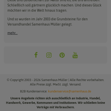
Beleuchtung
Keimsprossen
Buzzy Seeds
FLORTUS
Schließlich soll gärtnern glücklich machen. Und dieses Glück
Erdbeertürme
Saatbänder & Saatplatten
möchten wir in die Welt hinaus tragen.
Clever Pots
Greenline
Erde & Dünger
Saatgut für Werbezwecke
Folien, Vliese und Netze
Samen-Sets
Und so wurden im Jahr 2003 die Grundsteine für den
Dürr-Samen
Grüne Oase
Versandhandel Samenhaus Müller gelegt.
Gartengeräte
Gemüsesamen
Feldsaaten Freudenberger
Heizmatte & Heizkabel
Kräutersamen
mehr...
Nützlinge & Nisthilfen
Für die Kleinen
Gusta Garden
Quedlinburger Saatgut
Pflanzenetiketten
Geschenke
Hortitops
ReNatura
Quelltabletten
Blumensamen
Quelltöpfe
Exotische Samen
Jiffy
ReNatura Vogelwelt
Scheren
Rasensamen
Loretta Rasensamen
Romberg
Töpfe
Jungpflanzen
Winterschutz
Anzuchtsets
Zimmergewächshaus
Baumsamen
© Copyright 2003 - 2026 Samenhaus Müller | Alle Rechte vorbehalten.
Pflanzgut
Alle Preise zzgl. MwSt. zzgl. Versand.
B2B Kundenservice:
kundenservice@samenhaus.de
Pflanzknoblauch
Unsere Angebote richten sich ausschließlich an Industrie, Handel,
Pflanzschalotten
Handwerk, Gewerbe, Kommunen und Institutionen. Wir schließen keine
Steckzwiebeln
Verträge mit Verbrauchern.
Knollenware