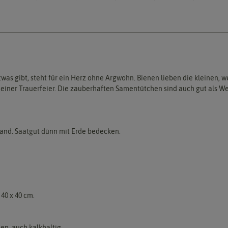
twas gibt, steht für ein Herz ohne Argwohn. Bienen lieben die kleinen, 
iner Trauerfeier. Die zauberhaften Samentütchen sind auch gut als We
land. Saatgut dünn mit Erde bedecken.
40 x 40 cm.
en, auch kalkhaltig.