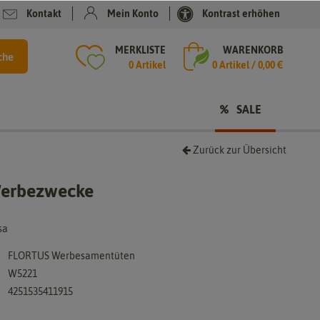
Kontakt
Mein Konto
Kontrast erhöhen
MERKLISTE
WARENKORB
che
0 Artikel
0
Artikel /
0,00 €
SALE
Zurück zur Übersicht
 Werbezwecke
sa
FLORTUS Werbesamentüten
W5221
4251535411915