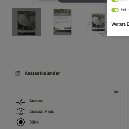
Exte
Weitere E
Aussaatkalender
Jan.
Aussaat
Aussaat Haus
Blüte