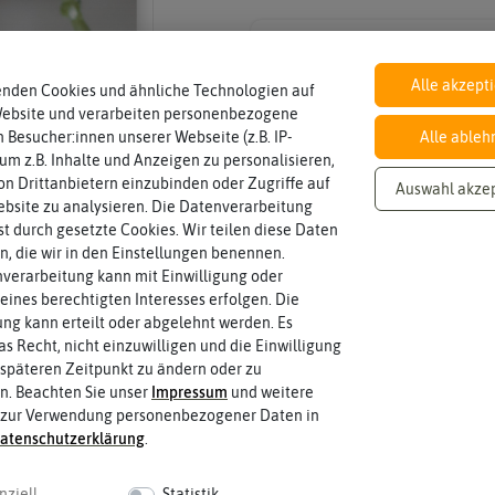
Inhalt
Wie viel ist enthalten
ca. 50 Korn
Alle akzept
enden Cookies und ähnliche Technologien auf
Website und verarbeiten personenbezogene
 Besucher:innen unserer Webseite (z.B. IP-
Alle ableh
 um z.B. Inhalte und Anzeigen zu personalisieren,
Winterhart
können.
n Drittanbietern einzubinden oder Zugriffe auf
ja
Auswahl akze
Pflanzen, die im Freien ohne Proble
bsite zu analysieren. Die Datenverarbeitung
rst durch gesetzte Cookies. Wir teilen diese Daten
en, die wir in den Einstellungen benennen.
verarbeitung kann mit Einwilligung oder
Reihenabstand
voneinander haben?
40 cm
eines berechtigten Interesses erfolgen. Die
Welchen Abstand sollten die Reihen d
g kann erteilt oder abgelehnt werden. Es
as Recht, nicht einzuwilligen und die Einwilligung
späteren Zeitpunkt zu ändern oder zu
Keimzeit
n. Beachten Sie unser
Impressum
und weitere
das erste Keimblattpaar zeigt?
10-14 Tage
 zur Verwendung personenbezogener Daten in
Wie lange dauert es, bis sich unter I
aten­schutz­erklärung
.
 fahren
nziell
Statistik