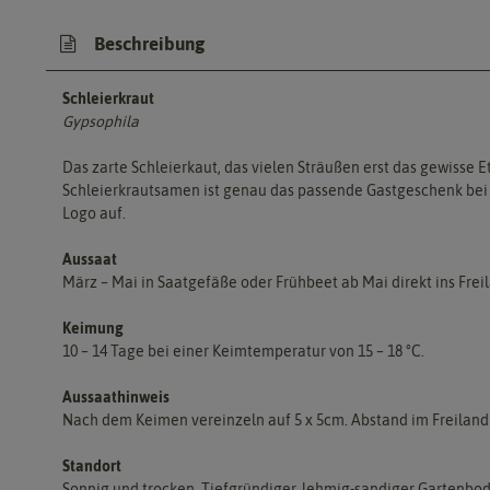
Beschreibung
Schleierkraut
Gypsophila
Das zarte Schleierkaut, das vielen Sträußen erst das gewisse E
Schleierkrautsamen ist genau das passende Gastgeschenk bei e
Logo auf.
Aussaat
März – Mai in Saatgefäße oder Frühbeet ab Mai direkt ins Frei
Keimung
10 – 14 Tage bei einer Keimtemperatur von 15 – 18 °C.
Aussaathinweis
Nach dem Keimen vereinzeln auf 5 x 5cm. Abstand im Freiland 
Standort
Sonnig und trocken. Tiefgründiger, lehmig-sandiger Gartenbod