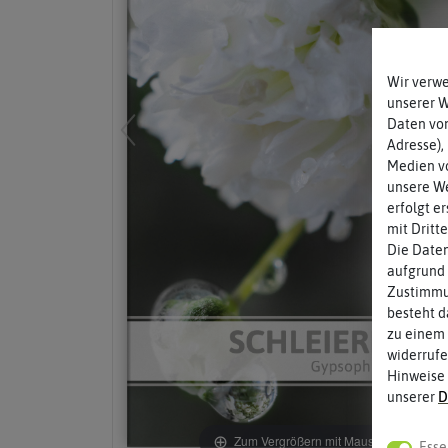
Wir verw
unserer 
Daten von
Adresse),
Medien vo
unsere We
erfolgt e
mit Dritt
Die Daten
aufgrund 
Zustimmun
besteht d
zu einem 
widerrufe
Hinweise
unserer
D
Zum Vergrößern mit Maus über das Bild
Esse