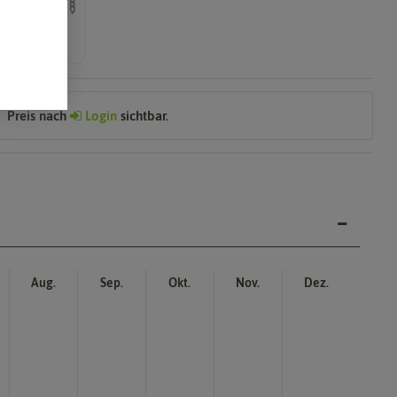
ch mehrfarbig
Preis nach
Login
sichtbar.
Aug.
Sep.
Okt.
Nov.
Dez.