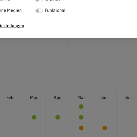
Blütenfarbe
sein.
weiß
Wie ist die Blüte eingefärbt? Kann au
rne Medien
Funktional
instellungen
Feb.
Mär.
Apr.
Mai
Jun.
Jul.