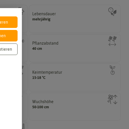
Lebensdauer
zweijährig oder mehrjährig.
mehrjährig
Pflanzen werden kategorisiert in: einjährig,
ieren
nen
Pflanzabstand
haben?
40 cm
ptieren
me überwintern
Welchen Abstand sollten die Pflanzen voneinander
Keimtemperatur
Samenkorns am idealsten?
15-18 °C
er Pflanzen
Welcher Temperatur­bereich ist für die Keimung des
Wuchshöhe
Idealumständen diese Größe erreichen.
50-100 cm
dealbedingungen
Die ausgewachsene Pflanze kann unter