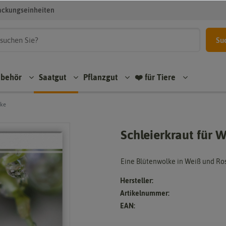
ackungseinheiten
Su
ubehör
Saatgut
Pflanzgut
❤️ für Tiere
cke
Schleierkraut für
Eine Blütenwolke in Weiß und Ro
Hersteller:
Artikelnummer:
EAN: