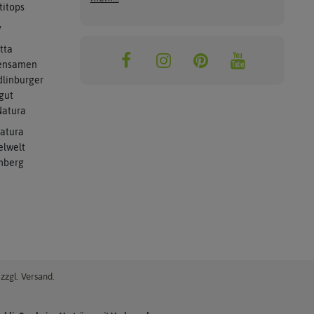
titops
y
tta
ensamen
linburger
gut
atura
atura
elwelt
mberg
zzgl. Versand.