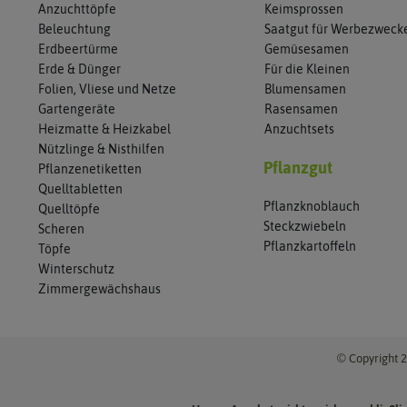
Anzuchttöpfe
Keimsprossen
Beleuchtung
Saatgut für Werbezweck
Erdbeertürme
Gemüsesamen
Erde & Dünger
Für die Kleinen
Folien, Vliese und Netze
Blumensamen
Gartengeräte
Rasensamen
Heizmatte & Heizkabel
Anzuchtsets
Nützlinge & Nisthilfen
Pflanzgut
Pflanzenetiketten
Quelltabletten
Pflanzknoblauch
Quelltöpfe
Steckzwiebeln
Scheren
Pflanzkartoffeln
Töpfe
Winterschutz
Zimmergewächshaus
© Copyright 2