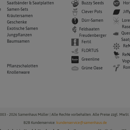
Buzzy Seeds
Hor
Saatbänder & Saatplatten
e
Samen-Sets
Clever Pots
Jiff
Kräutersamen
Dürr-Samen
Lore
Geschenke
Ras
Exotische Samen
Feldsaaten
Qued
Jungpflanzen
Freudenberger
Saat
Baumsamen
Fertil
ReN
FLORTUS
ReN
Greenline
Vog
Pflanzschalotten
Ro
Grüne Oase
Knollenware
003 - 2026 Samenhaus Müller | Alle Rechte vorbehalten. Alle Preise zzgl. MwSt. 
B2B Kundenservice:
kundenservice@samenhaus.de