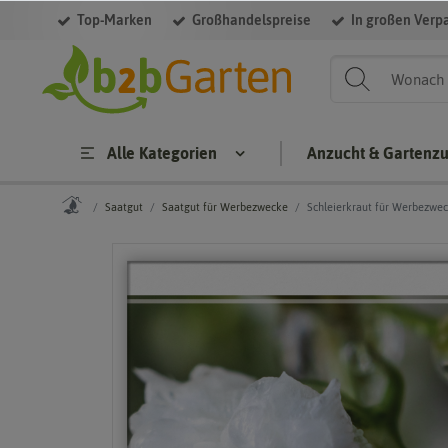
Top-Marken
Großhandelspreise
In großen Verp
Alle Kategorien
Anzucht & Gartenz
Saatgut
Saatgut für Werbezwecke
Schleierkraut für Werbezwe