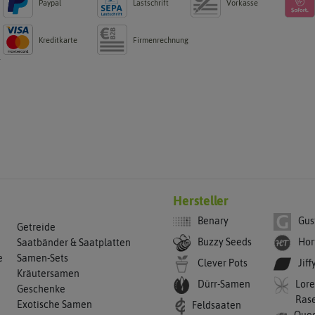
Paypal
Lastschrift
Vorkasse
Kreditkarte
Firmenrechnung
g
Hersteller
Benary
Gus
Getreide
Buzzy Seeds
Hor
Saatbänder & Saatplatten
e
Samen-Sets
Clever Pots
Jiff
Kräutersamen
Dürr-Samen
Lore
Geschenke
Ras
Exotische Samen
Feldsaaten