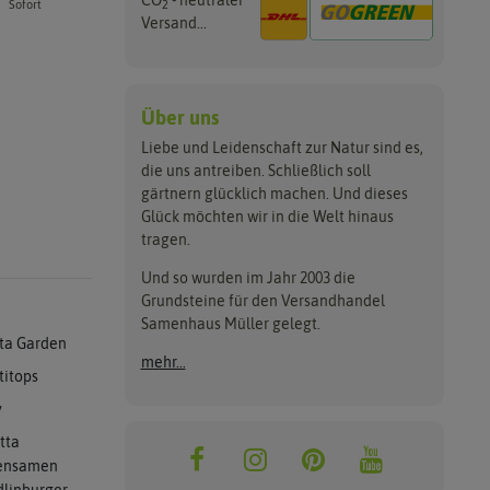
CO
- neutraler
2
Sofort
Versand...
Über uns
Liebe und Leidenschaft zur Natur sind es,
die uns antreiben. Schließlich soll
gärtnern glücklich machen. Und dieses
Glück möchten wir in die Welt hinaus
tragen.
Und so wurden im Jahr 2003 die
Grundsteine für den Versandhandel
Samenhaus Müller gelegt.
ta Garden
mehr...
titops
y
tta
ensamen