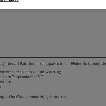
Vorgärten und Rabatten mit sehr aparten bunten Blüten. Für Balkonkast
 September bis Oktober zur Überwinterung.
timalen Temperatur von 15°C.
reinzeln.
n.
tung und für Wildblumenmischungen.<br><br>