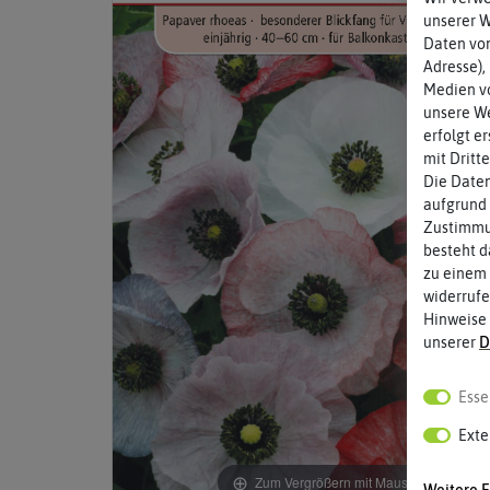
unserer 
Daten von
Adresse),
Medien vo
unsere We
erfolgt e
mit Dritt
Die Daten
aufgrund 
Zustimmun
besteht d
zu einem 
widerrufe
Hinweise
unserer
D
Esse
Exte
Zum Vergrößern mit Maus über das Bild
Weitere E