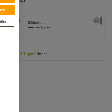
4017048144579
nen
ptieren
Blütenfarbe
sein.
rosa, weiß, apricot
flanzgut sehr
Wie ist die Blüte eingefärbt? Kann auch mehrfarbig
Preis nach
Login
sichtbar.