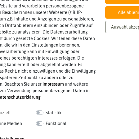
EAN:
Website und verarbeiten personenbezogene
 Besucher:innen unserer Webseite (z.B. IP-
Alle ableh
 um z.B. Inhalte und Anzeigen zu personalisieren,
n Drittanbietern einzubinden oder Zugriffe auf
Auswahl akze
Haltbarkeit
gut keimen sollte.
bsite zu analysieren. Die Datenverarbeitung
min. 12/2027
Zeitpunkt, bis zu dem das Saat- und P
rst durch gesetzte Cookies. Wir teilen diese Daten
en, die wir in den Einstellungen benennen.
verarbeitung kann mit Einwilligung oder
eines berechtigten Interesses erfolgen. Die
g kann erteilt oder abgelehnt werden. Es
as Recht, nicht einzuwilligen und die Einwilligung
späteren Zeitpunkt zu ändern oder zu
n. Beachten Sie unser
Impressum
und weitere
 zur Verwendung personenbezogener Daten in
aten­schutz­erklärung
.
nziell
Statistik
rne Medien
Funktional
 fahren
instellungen