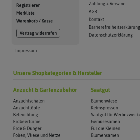
Zahlung + Versand
Registrieren
AGB
Merkliste
Kontakt
Warenkorb
/
Kasse
Barrierefreiheitserklärun
Vertrag widerrufen
Datenschutzerklärung
Impressum
Unsere Shopkategorien & Hersteller
Anzucht & Gartenzubehör
Saatgut
Anzuchtschalen
Blumenwiese
Anzuchttöpfe
Keimsprossen
Beleuchtung
Saatgut für Werbezweck
Erdbeertürme
Gemüsesamen
Erde & Dünger
Für die Kleinen
Folien, Vliese und Netze
Blumensamen