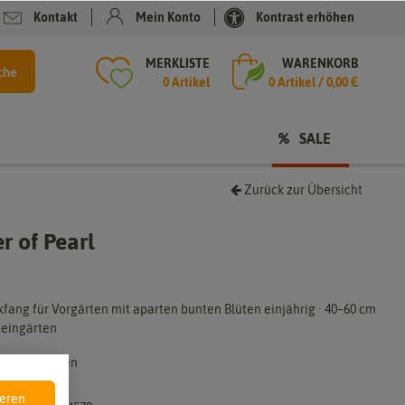
Kontakt
Mein Konto
Kontrast erhöhen
MERKLISTE
WARENKORB
che
0 Artikel
0
Artikel /
0,00 €
SALE
Zurück zur Übersicht
 of Pearl
kfang für Vorgärten mit aparten bunten Blüten einjährig · 40–60 cm
teingärten
Dürr-Samen
4457-DS
ieren