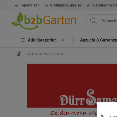
Top-Marken
Großhandelspreise
In großen Verp
Alle Kategorien
Anzucht & Gartenz
Seidenmohn Mother of Pearl
Wir verw