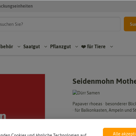
ackungseinheiten
Su
ubehör
Saatgut
Pflanzgut
❤️ für Tiere
Seidenmohn Mother
Papaver rhoeas · besonderer Blic
· für Balkonkasten, Ampeln und S
Hersteller:
Artikelnummer:
Alle akzept
enden Cookies und ähnliche Technologien auf