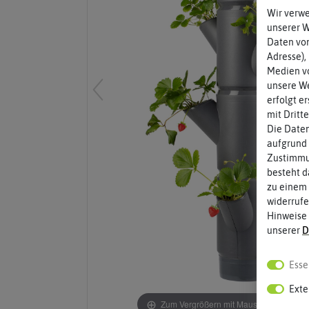
Wir verw
unserer 
Daten von
Adresse),
Medien vo
unsere We
erfolgt e
mit Dritt
Die Daten
aufgrund 
Zustimmun
besteht d
zu einem 
widerrufe
Hinweise
unserer
D
Esse
Exte
Zum Vergrößern mit Maus über das Bild