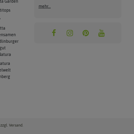
ta Garden
mehr...
titops
y
tta
ensamen
linburger
gut
atura
atura
elwelt
mberg
zzgl. Versand.