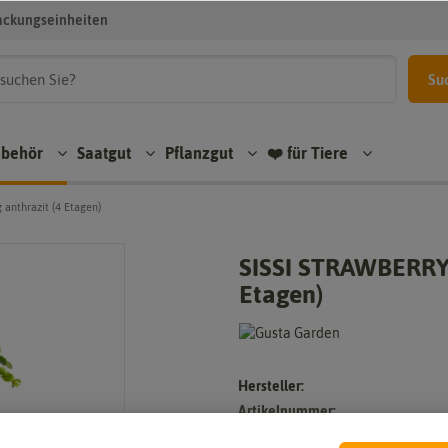
ackungseinheiten
Su
ubehör
Saatgut
Pflanzgut
❤️ für Tiere
anthrazit (4 Etagen)
SISSI STRAWBERRY 
Etagen)
Hersteller:
Artikelnummer:
EAN: