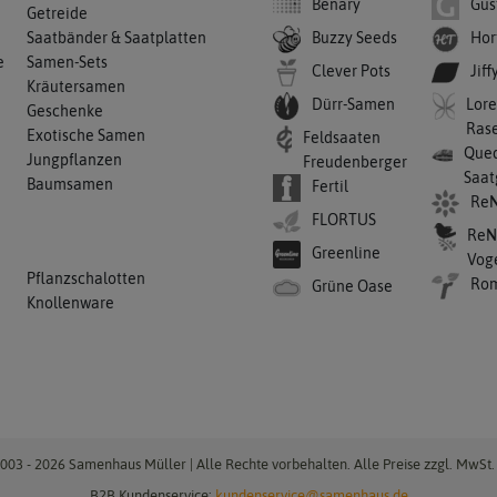
Benary
Gus
Getreide
Buzzy Seeds
Hor
Saatbänder & Saatplatten
e
Samen-Sets
Clever Pots
Jiff
Kräutersamen
Dürr-Samen
Lore
Geschenke
Ras
Exotische Samen
Feldsaaten
Qued
Jungpflanzen
Freudenberger
Saat
Baumsamen
Fertil
ReN
FLORTUS
ReN
Greenline
Vog
Pflanzschalotten
Ro
Grüne Oase
Knollenware
003 - 2026 Samenhaus Müller | Alle Rechte vorbehalten. Alle Preise zzgl. MwSt. 
B2B Kundenservice:
kundenservice@samenhaus.de