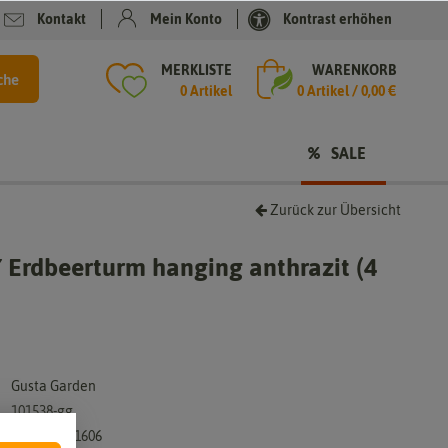
Kontakt
Mein Konto
Kontrast erhöhen
MERKLISTE
WARENKORB
che
0 Artikel
0
Artikel /
0,00 €
SALE
Zurück zur Übersicht
Erdbeerturm hanging anthrazit (4
Gusta Garden
101538-gg
9120085881606