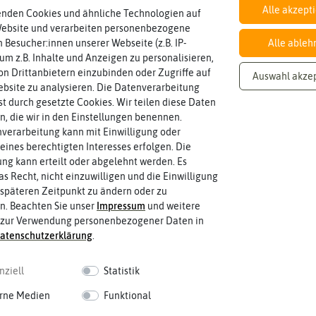
Alle akzept
enden Cookies und ähnliche Technologien auf
Website und verarbeiten personenbezogene
 Besucher:innen unserer Webseite (z.B. IP-
Alle ableh
Inhalt
 um z.B. Inhalte und Anzeigen zu personalisieren,
Wie viel ist enthalten
4 Etagen + 1 Hängeset
n Drittanbietern einzubinden oder Zugriffe auf
Auswahl akze
bsite zu analysieren. Die Datenverarbeitung
rst durch gesetzte Cookies. Wir teilen diese Daten
en, die wir in den Einstellungen benennen.
verarbeitung kann mit Einwilligung oder
eines berechtigten Interesses erfolgen. Die
g kann erteilt oder abgelehnt werden. Es
as Recht, nicht einzuwilligen und die Einwilligung
späteren Zeitpunkt zu ändern oder zu
n. Beachten Sie unser
Impressum
und weitere
 zur Verwendung personenbezogener Daten in
aten­schutz­erklärung
.
nziell
Statistik
rne Medien
Funktional
 fahren