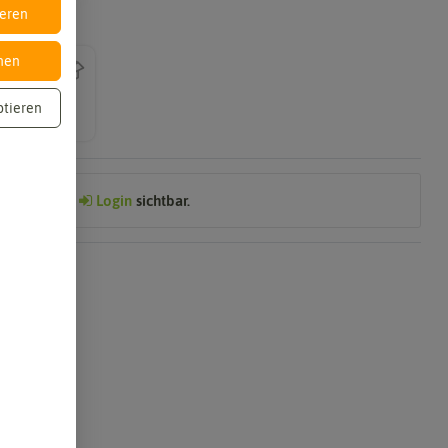
ieren
nen
ptieren
Preis nach
Login
sichtbar.