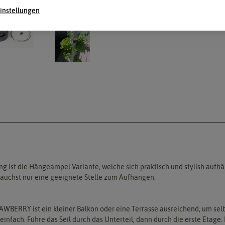
instellungen
ist die Hängeampel Variante, welche sich praktisch und stylish aufhä
brauchst nur eine geeignete Stelle zum Aufhängen.
TRAWBERRY ist ein kleiner Balkon oder eine Terrasse ausreichend, um s
fach. Führe das Seil durch das Unterteil, dann durch die erste Etage. 