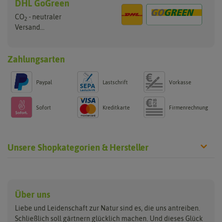
DHL GoGreen
CO
- neutraler
2
Versand...
Zahlungsarten
Paypal
Lastschrift
Vorkasse
Sofort
Kreditkarte
Firmenrechnung
Unsere Shopkategorien & Hersteller
Anzucht & Gartenzubehör
Saatgut
Hersteller
Anzuchtschalen
Blumenwiese
Über uns
Benary
Fertil
Anzuchttöpfe
Getreide
Liebe und Leidenschaft zur Natur sind es, die uns antreiben.
Beleuchtung
Keimsprossen
Buzzy Seeds
FLORTUS
Schließlich soll gärtnern glücklich machen. Und dieses Glück