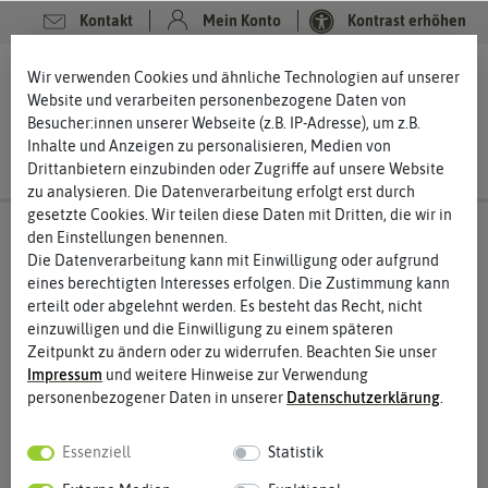
Kontakt
Mein Konto
Kontrast erhöhen
0
0
Wir verwenden Cookies und ähnliche Technologien auf unserer
Website und verarbeiten personenbezogene Daten von
Besucher:innen unserer Webseite (z.B. IP-Adresse), um z.B.
Inhalte und Anzeigen zu personalisieren, Medien von
Drittanbietern einzubinden oder Zugriffe auf unsere Website
zu analysieren. Die Datenverarbeitung erfolgt erst durch
gesetzte Cookies. Wir teilen diese Daten mit Dritten, die wir in
den Einstellungen benennen.
Die Datenverarbeitung kann mit Einwilligung oder aufgrund
eines berechtigten Interesses erfolgen. Die Zustimmung kann
erteilt oder abgelehnt werden. Es besteht das Recht, nicht
einzuwilligen und die Einwilligung zu einem späteren
Zeitpunkt zu ändern oder zu widerrufen. Beachten Sie unser
Impressum
und weitere Hinweise zur Verwendung
personenbezogener Daten in unserer
Daten­schutz­erklärung
.
Essenziell
Statistik