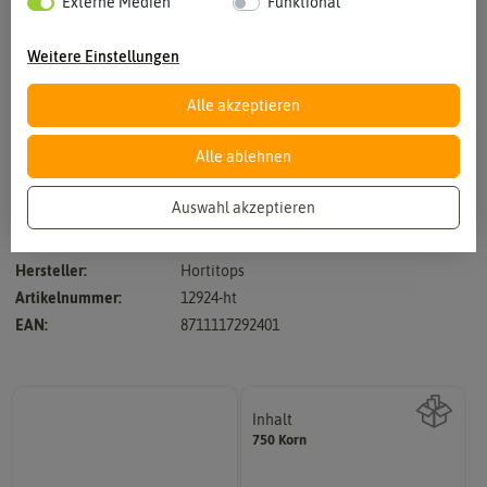
Externe Medien
Funktional
Weitere Einstellungen
Alle akzeptieren
Vergrößern durch berühren
Alle ablehnen
Auswahl akzeptieren
Hoher Karotingehalt. Geeignet als Snack-Möhre für Kinder.
Hersteller:
Hortitops
Artikelnummer:
12924-ht
EAN:
8711117292401
Inhalt
750 Korn
Wie viel ist enthalten