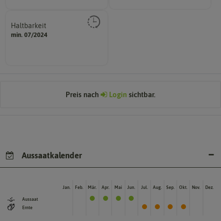
Haltbarkeit
sollte.
min. 07/2024
und Pflanzgut sehr gut keimen
Zeitpunkt, bis zu dem das Saat-
Preis nach
Login
sichtbar.
Aussaatkalender
Jan.
Feb.
Mär.
Apr.
Mai
Jun.
Jul.
Aug.
Sep.
Okt.
Nov.
Dez.
Aussaat
Ernte