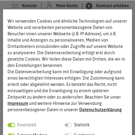
Kontakt
Mein Konto
Kontrast erhöhen
0
0
Wir verwenden Cookies und ähnliche Technologien auf unserer
Website und verarbeiten personenbezogene Daten von
Besucher:innen unserer Webseite (z.B. IP-Adresse), um z.B.
Inhalte und Anzeigen zu personalisieren, Medien von
Drittanbietern einzubinden oder Zugriffe auf unsere Website
zu analysieren. Die Datenverarbeitung erfolgt erst durch
gesetzte Cookies. Wir teilen diese Daten mit Dritten, die wir in
den Einstellungen benennen.
Die Datenverarbeitung kann mit Einwilligung oder aufgrund
eines berechtigten Interesses erfolgen. Die Zustimmung kann
erteilt oder abgelehnt werden. Es besteht das Recht, nicht
einzuwilligen und die Einwilligung zu einem späteren
Zeitpunkt zu ändern oder zu widerrufen. Beachten Sie unser
Impressum
und weitere Hinweise zur Verwendung
personenbezogener Daten in unserer
Daten­schutz­erklärung
.
Essenziell
Statistik