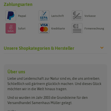
Zahlungsarten
Paypal
Lastschrift
Vorkasse
Sofort
Kreditkarte
Firmenrechnung
Unsere Shopkategorien & Hersteller
Anzucht & Gartenzubehör
Saatgut
Hersteller
Anzuchtschalen
Blumenwiese
Über uns
Benary
Fertil
Anzuchttöpfe
Getreide
Liebe und Leidenschaft zur Natur sind es, die uns antreiben.
Beleuchtung
Keimsprossen
Buzzy Seeds
FLORTUS
Schließlich soll gärtnern glücklich machen. Und dieses Glück
Erdbeertürme
Saatbänder & Saatplatten
möchten wir in die Welt hinaus tragen.
Clever Pots
Greenline
Erde & Dünger
Saatgut für Werbezwecke
Folien, Vliese und Netze
Samen-Sets
Und so wurden im Jahr 2003 die Grundsteine für den
Dürr-Samen
Grüne Oase
Versandhandel Samenhaus Müller gelegt.
Gartengeräte
Gemüsesamen
Feldsaaten Freudenberger
Heizmatte & Heizkabel
Kräutersamen