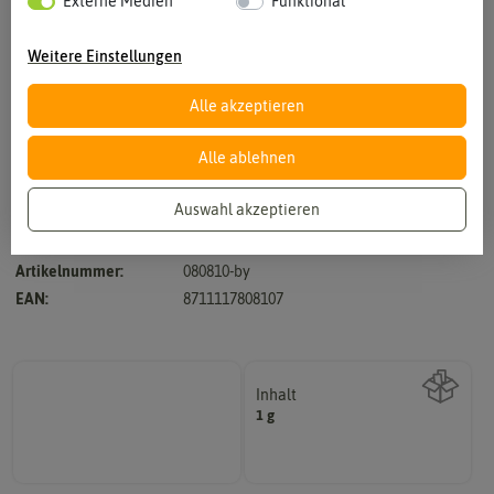
Externe Medien
Funktional
Weitere Einstellungen
Alle akzeptieren
Vergrößern durch berühren
Alle ablehnen
Auswahl akzeptieren
Hersteller:
Buzzy Seeds
Artikelnummer:
080810-by
EAN:
8711117808107
Inhalt
1 g
Wie viel ist enthalten