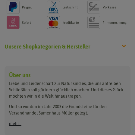
Paypal
Lastschrift
Vorkasse
Sofort
Kreditkarte
Firmenrechnung
Unsere Shopkategorien & Hersteller
Anzucht & Gartenzubehör
Saatgut
Hersteller
Anzuchtschalen
Blumenwiese
Über uns
Benary
Fertil
Anzuchttöpfe
Getreide
Liebe und Leidenschaft zur Natur sind es, die uns antreiben.
Beleuchtung
Keimsprossen
Buzzy Seeds
FLORTUS
Schließlich soll gärtnern glücklich machen. Und dieses Glück
Erdbeertürme
Saatbänder & Saatplatten
möchten wir in die Welt hinaus tragen.
Clever Pots
Greenline
Erde & Dünger
Saatgut für Werbezwecke
Folien, Vliese und Netze
Samen-Sets
Und so wurden im Jahr 2003 die Grundsteine für den
Dürr-Samen
Grüne Oase
Versandhandel Samenhaus Müller gelegt.
Gartengeräte
Gemüsesamen
Feldsaaten Freudenberger
Heizmatte & Heizkabel
Kräutersamen
mehr...
Nützlinge & Nisthilfen
Für die Kleinen
Gusta Garden
Quedlinburger Saatgut
Pflanzenetiketten
Geschenke