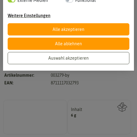
Externe Medien
Funktional
Weitere Einstellungen
Alle akzeptieren
Vergrößern durch berühren
Alle ablehnen
Auswahl akzeptieren
Hersteller:
Buzzy Seeds
Artikelnummer:
003279-by
EAN:
8711117032793
Inhalt
6 g
Wie viel ist enthalten