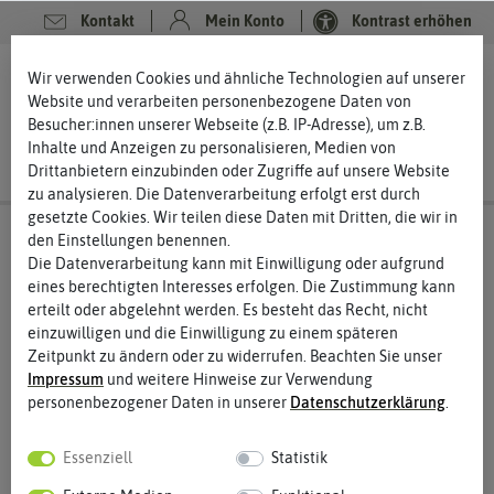
Kontakt
Mein Konto
Kontrast erhöhen
0
0
Wir verwenden Cookies und ähnliche Technologien auf unserer
Website und verarbeiten personenbezogene Daten von
Besucher:innen unserer Webseite (z.B. IP-Adresse), um z.B.
Inhalte und Anzeigen zu personalisieren, Medien von
Drittanbietern einzubinden oder Zugriffe auf unsere Website
zu analysieren. Die Datenverarbeitung erfolgt erst durch
gesetzte Cookies. Wir teilen diese Daten mit Dritten, die wir in
den Einstellungen benennen.
Die Datenverarbeitung kann mit Einwilligung oder aufgrund
eines berechtigten Interesses erfolgen. Die Zustimmung kann
erteilt oder abgelehnt werden. Es besteht das Recht, nicht
einzuwilligen und die Einwilligung zu einem späteren
Zeitpunkt zu ändern oder zu widerrufen. Beachten Sie unser
Impressum
und weitere Hinweise zur Verwendung
personenbezogener Daten in unserer
Daten­schutz­erklärung
.
Essenziell
Statistik