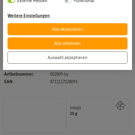
Externe Medien
Funktional
Weitere Einstellungen
Alle akzeptieren
Vergrößern durch berühren
Alle ablehnen
Auswahl akzeptieren
Hersteller:
Buzzy Seeds
Artikelnummer:
002809-by
EAN:
8711117028093
Inhalt
25 g
Wie viel ist enthalten