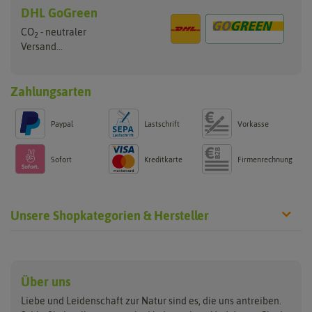
DHL GoGreen
CO
- neutraler
2
Versand...
Zahlungsarten
Paypal
Lastschrift
Vorkasse
Sofort
Kreditkarte
Firmenrechnung
Unsere Shopkategorien & Hersteller
Anzucht & Gartenzubehör
Saatgut
Hersteller
Anzuchtschalen
Blumenwiese
Über uns
Benary
Fertil
Anzuchttöpfe
Getreide
Liebe und Leidenschaft zur Natur sind es, die uns antreiben.
Beleuchtung
Keimsprossen
Buzzy Seeds
FLORTUS