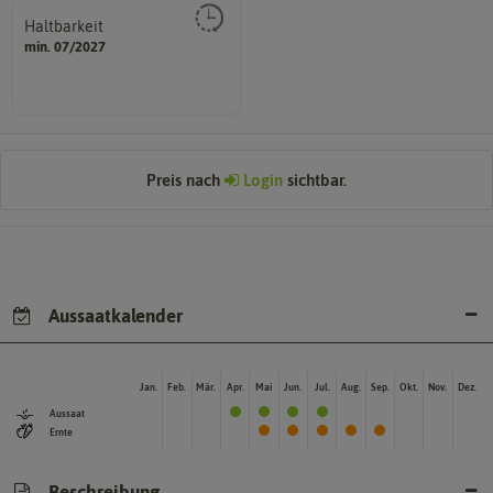
Haltbarkeit
sollte.
min. 07/2027
und Pflanzgut sehr gut keimen
Zeitpunkt, bis zu dem das Saat-
Preis nach
Login
sichtbar.
Aussaatkalender
Jan.
Feb.
Mär.
Apr.
Mai
Jun.
Jul.
Aug.
Sep.
Okt.
Nov.
Dez.
Aussaat
Ernte
Beschreibung