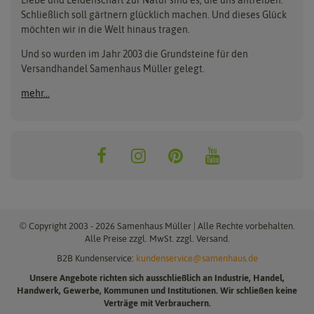
Beleuchtung
Keimsprossen
Buzzy Seeds
FLORTUS
Schließlich soll gärtnern glücklich machen. Und dieses Glück
Erdbeertürme
Saatbänder & Saatplatten
möchten wir in die Welt hinaus tragen.
Clever Pots
Greenline
Erde & Dünger
Saatgut für Werbezwecke
Folien, Vliese und Netze
Samen-Sets
Und so wurden im Jahr 2003 die Grundsteine für den
Dürr-Samen
Grüne Oase
Versandhandel Samenhaus Müller gelegt.
Gartengeräte
Gemüsesamen
Feldsaaten Freudenberger
Heizmatte & Heizkabel
Kräutersamen
mehr...
Nützlinge & Nisthilfen
Für die Kleinen
Gusta Garden
Quedlinburger Saatgut
Pflanzenetiketten
Geschenke
Hortitops
ReNatura
Quelltabletten
Blumensamen
Quelltöpfe
Exotische Samen
Jiffy
ReNatura Vogelwelt
Scheren
Rasensamen
Loretta Rasensamen
Romberg
Töpfe
Jungpflanzen
Winterschutz
Anzuchtsets
Zimmergewächshaus
Baumsamen
© Copyright 2003 - 2026 Samenhaus Müller | Alle Rechte vorbehalten.
Pflanzgut
Alle Preise zzgl. MwSt. zzgl. Versand.
B2B Kundenservice:
kundenservice@samenhaus.de
Pflanzknoblauch
Unsere Angebote richten sich ausschließlich an Industrie, Handel,
Pflanzschalotten
Handwerk, Gewerbe, Kommunen und Institutionen. Wir schließen keine
Steckzwiebeln
Verträge mit Verbrauchern.
Knollenware