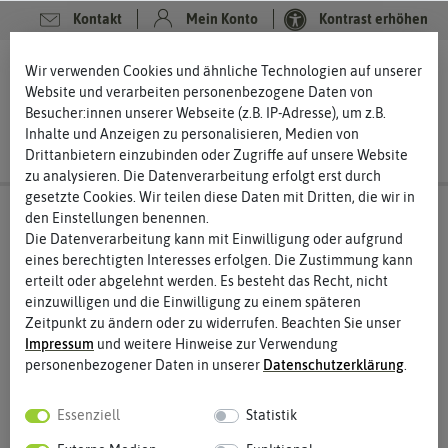
Kontakt
Mein Konto
Kontrast erhöhen
0
0
Wir verwenden Cookies und ähnliche Technologien auf unserer
Website und verarbeiten personenbezogene Daten von
Besucher:innen unserer Webseite (z.B. IP-Adresse), um z.B.
Inhalte und Anzeigen zu personalisieren, Medien von
Drittanbietern einzubinden oder Zugriffe auf unsere Website
zu analysieren. Die Datenverarbeitung erfolgt erst durch
gesetzte Cookies. Wir teilen diese Daten mit Dritten, die wir in
den Einstellungen benennen.
Die Datenverarbeitung kann mit Einwilligung oder aufgrund
eines berechtigten Interesses erfolgen. Die Zustimmung kann
erteilt oder abgelehnt werden. Es besteht das Recht, nicht
einzuwilligen und die Einwilligung zu einem späteren
Zeitpunkt zu ändern oder zu widerrufen. Beachten Sie unser
Impressum
und weitere Hinweise zur Verwendung
personenbezogener Daten in unserer
Daten­schutz­erklärung
.
Essenziell
Statistik