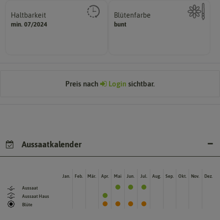
Haltbarkeit
Blütenfarbe
sollte.
min. 07/2024
bunt
Kann auch mehrfarbig sein.
und Pflanzgut sehr gut keimen
Wie ist die Blüte eingefärbt?
Zeitpunkt, bis zu dem das Saat-
Preis nach
Login
sichtbar.
Aussaatkalender
Jan.
Feb.
Mär.
Apr.
Mai
Jun.
Jul.
Aug.
Sep.
Okt.
Nov.
Dez.
Aussaat
Aussaat Haus
Blüte