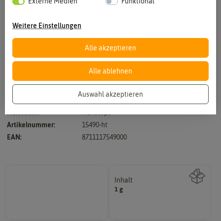
Externe Medien
Funktional
Weitere Einstellungen
Alle akzeptieren
Vergrößern durch berühren
Alle ablehnen
Auswahl akzeptieren
Hersteller:
Hortitops
Artikelnummer:
15490-ht
EAN:
8711117549000
Inhalt
1 g
Wie viel ist enthalten