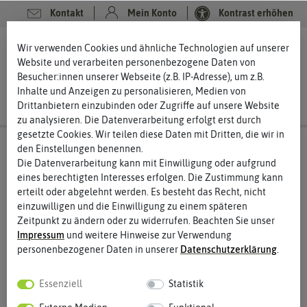
Kontakt
Mein Konto
Kontrast erhöhen
0
0
Wir verwenden Cookies und ähnliche Technologien auf unserer
Website und verarbeiten personenbezogene Daten von
Besucher:innen unserer Webseite (z.B. IP-Adresse), um z.B.
Inhalte und Anzeigen zu personalisieren, Medien von
Drittanbietern einzubinden oder Zugriffe auf unsere Website
zu analysieren. Die Datenverarbeitung erfolgt erst durch
gesetzte Cookies. Wir teilen diese Daten mit Dritten, die wir in
den Einstellungen benennen.
Die Datenverarbeitung kann mit Einwilligung oder aufgrund
eines berechtigten Interesses erfolgen. Die Zustimmung kann
erteilt oder abgelehnt werden. Es besteht das Recht, nicht
einzuwilligen und die Einwilligung zu einem späteren
Zeitpunkt zu ändern oder zu widerrufen. Beachten Sie unser
Impressum
und weitere Hinweise zur Verwendung
personenbezogener Daten in unserer
Daten­schutz­erklärung
.
Essenziell
Statistik