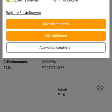
Externe Medien
Funktional
Weitere Einstellungen
Alle akzeptieren
Vergrößern durch berühren
Alle ablehnen
Auswahl akzeptieren
Hersteller:
Buzzy Seeds
Artikelnummer:
004029-by
EAN:
8711117040293
Inhalt
0,5 g
Wie viel ist enthalten