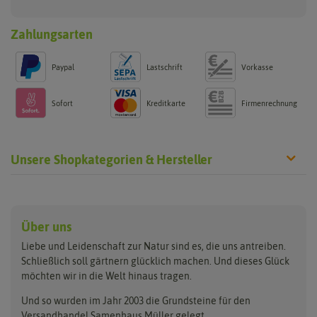
Zahlungsarten
Paypal
Lastschrift
Vorkasse
Sofort
Kreditkarte
Firmenrechnung
Unsere Shopkategorien & Hersteller
Anzucht & Gartenzubehör
Saatgut
Hersteller
Anzuchtschalen
Blumenwiese
Über uns
Benary
Fertil
Anzuchttöpfe
Getreide
Liebe und Leidenschaft zur Natur sind es, die uns antreiben.
Beleuchtung
Keimsprossen
Buzzy Seeds
FLORTUS
Schließlich soll gärtnern glücklich machen. Und dieses Glück
Erdbeertürme
Saatbänder & Saatplatten
möchten wir in die Welt hinaus tragen.
Clever Pots
Greenline
Erde & Dünger
Saatgut für Werbezwecke
Folien, Vliese und Netze
Samen-Sets
Und so wurden im Jahr 2003 die Grundsteine für den
Dürr-Samen
Grüne Oase
Versandhandel Samenhaus Müller gelegt.
Gartengeräte
Gemüsesamen