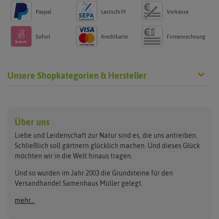
Paypal
Lastschrift
Vorkasse
Sofort
Kreditkarte
Firmenrechnung
Unsere Shopkategorien & Hersteller
Anzucht & Gartenzubehör
Saatgut
Hersteller
Anzuchtschalen
Blumenwiese
Über uns
Benary
Fertil
Anzuchttöpfe
Getreide
Liebe und Leidenschaft zur Natur sind es, die uns antreiben.
Beleuchtung
Keimsprossen
Buzzy Seeds
FLORTUS
Schließlich soll gärtnern glücklich machen. Und dieses Glück
Erdbeertürme
Saatbänder & Saatplatten
möchten wir in die Welt hinaus tragen.
Clever Pots
Greenline
Erde & Dünger
Saatgut für Werbezwecke
Folien, Vliese und Netze
Samen-Sets
Und so wurden im Jahr 2003 die Grundsteine für den
Dürr-Samen
Grüne Oase
Versandhandel Samenhaus Müller gelegt.
Gartengeräte
Gemüsesamen
Feldsaaten Freudenberger
Heizmatte & Heizkabel
Kräutersamen
mehr...
Nützlinge & Nisthilfen
Für die Kleinen
Gusta Garden
Quedlinburger Saatgut
Pflanzenetiketten
Geschenke