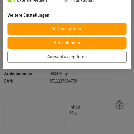
Externe Medien
Funktional
Weitere Einstellungen
Alle akzeptieren
Vergrößern durch berühren
Alle ablehnen
Auswahl akzeptieren
Hersteller:
Buzzy Seeds
Artikelnummer:
080475-by
EAN:
8711117804758
Inhalt
20 g
Wie viel ist enthalten