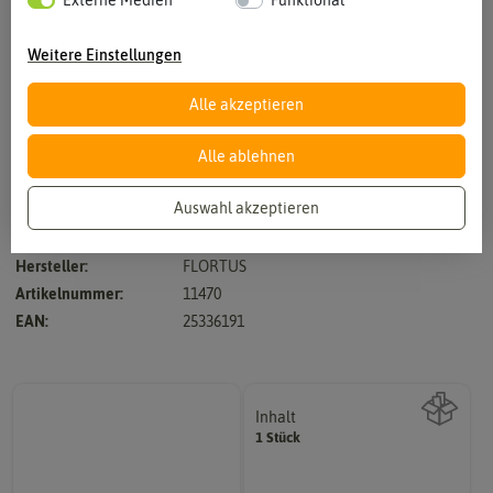
Externe Medien
Funktional
Vergrößern durch berühren
Weitere Einstellungen
Alle akzeptieren
Alle ablehnen
Auswahl akzeptieren
mit praktischem Aufhängeloch im Griff
Hersteller:
FLORTUS
Artikelnummer:
11470
EAN:
25336191
Inhalt
1 Stück
Wie viel ist enthalten