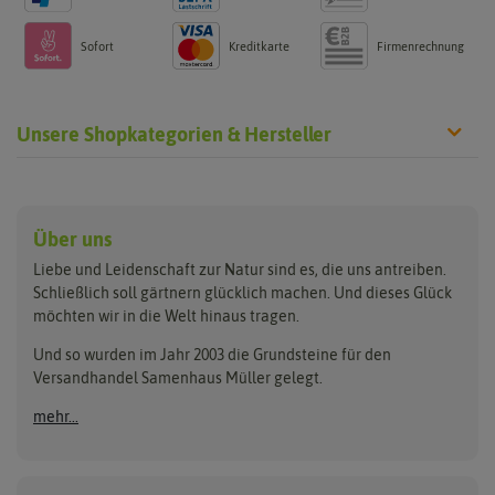
Sofort
Kreditkarte
Firmenrechnung
Unsere Shopkategorien & Hersteller
Anzucht & Gartenzubehör
Saatgut
Hersteller
Anzuchtschalen
Blumenwiese
Über uns
Benary
Fertil
Anzuchttöpfe
Getreide
Liebe und Leidenschaft zur Natur sind es, die uns antreiben.
Beleuchtung
Keimsprossen
Buzzy Seeds
FLORTUS
Schließlich soll gärtnern glücklich machen. Und dieses Glück
Erdbeertürme
Saatbänder & Saatplatten
möchten wir in die Welt hinaus tragen.
Clever Pots
Greenline
Erde & Dünger
Saatgut für Werbezwecke
Folien, Vliese und Netze
Samen-Sets
Und so wurden im Jahr 2003 die Grundsteine für den
Dürr-Samen
Grüne Oase
Versandhandel Samenhaus Müller gelegt.
Gartengeräte
Gemüsesamen
Feldsaaten Freudenberger
Heizmatte & Heizkabel
Kräutersamen
mehr...
Nützlinge & Nisthilfen
Für die Kleinen
Gusta Garden
Quedlinburger Saatgut
Pflanzenetiketten
Geschenke
Hortitops
ReNatura
Quelltabletten
Blumensamen