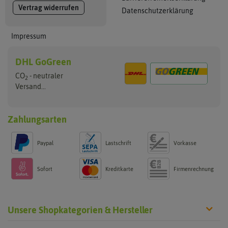
Vertrag widerrufen
Datenschutzerklärung
Impressum
DHL GoGreen
CO
- neutraler
2
Versand...
Zahlungsarten
Paypal
Lastschrift
Vorkasse
Sofort
Kreditkarte
Firmenrechnung
Unsere Shopkategorien & Hersteller