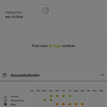
Haltbarkeit
sollte.
min. 07/2024
und Pflanzgut sehr gut keimen
Zeitpunkt, bis zu dem das Saat-
Preis nach
Login
sichtbar.
Aussaatkalender
Jan.
Feb.
Mär.
Apr.
Mai
Jun.
Jul.
Aug.
Sep.
Okt.
Nov.
Dez.
Aussaat
Aussaat Haus
Blüte