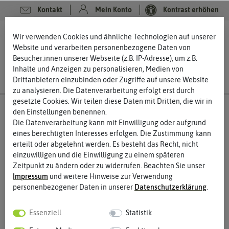
Kontakt
Mein Konto
Kontrast erhöhen
0
0
Wir verwenden Cookies und ähnliche Technologien auf unserer
Website und verarbeiten personenbezogene Daten von
Besucher:innen unserer Webseite (z.B. IP-Adresse), um z.B.
Inhalte und Anzeigen zu personalisieren, Medien von
Drittanbietern einzubinden oder Zugriffe auf unsere Website
zu analysieren. Die Datenverarbeitung erfolgt erst durch
gesetzte Cookies. Wir teilen diese Daten mit Dritten, die wir in
den Einstellungen benennen.
Die Datenverarbeitung kann mit Einwilligung oder aufgrund
eines berechtigten Interesses erfolgen. Die Zustimmung kann
erteilt oder abgelehnt werden. Es besteht das Recht, nicht
einzuwilligen und die Einwilligung zu einem späteren
Zeitpunkt zu ändern oder zu widerrufen. Beachten Sie unser
Impressum
und weitere Hinweise zur Verwendung
personenbezogener Daten in unserer
Daten­schutz­erklärung
.
Essenziell
Statistik