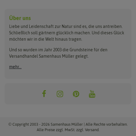
Anzucht & Gartenzubehör
Saatgut
Hersteller
Anzuchtschalen
Blumenwiese
Über uns
Benary
Fertil
Anzuchttöpfe
Getreide
Liebe und Leidenschaft zur Natur sind es, die uns antreiben.
Beleuchtung
Keimsprossen
Buzzy Seeds
FLORTUS
Schließlich soll gärtnern glücklich machen. Und dieses Glück
Erdbeertürme
Saatbänder & Saatplatten
möchten wir in die Welt hinaus tragen.
Clever Pots
Greenline
Erde & Dünger
Saatgut für Werbezwecke
Folien, Vliese und Netze
Samen-Sets
Und so wurden im Jahr 2003 die Grundsteine für den
Dürr-Samen
Grüne Oase
Versandhandel Samenhaus Müller gelegt.
Gartengeräte
Gemüsesamen
Feldsaaten Freudenberger
Heizmatte & Heizkabel
Kräutersamen
mehr...
Nützlinge & Nisthilfen
Für die Kleinen
Gusta Garden
Quedlinburger Saatgut
Pflanzenetiketten
Geschenke
Hortitops
ReNatura
Quelltabletten
Blumensamen
Quelltöpfe
Exotische Samen
Jiffy
ReNatura Vogelwelt
Scheren
Rasensamen
Loretta Rasensamen
Romberg
Töpfe
Jungpflanzen
Winterschutz
Anzuchtsets
Zimmergewächshaus
Baumsamen
© Copyright 2003 - 2026 Samenhaus Müller | Alle Rechte vorbehalten.
Pflanzgut
Alle Preise zzgl. MwSt. zzgl. Versand.