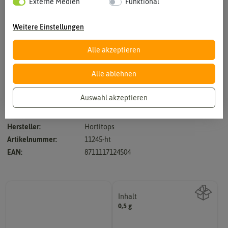
Externe Medien
Funktional
Weitere Einstellungen
Alle akzeptieren
Vergrößern durch berühren
Alle ablehnen
Auswahl akzeptieren
Zum Würzen verwendbar.
Hersteller:
Hortitops
Artikelnummer:
11245-ht
EAN:
8711117124504
Inhalt
0,5 g
Wie viel ist enthalten