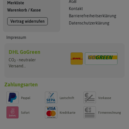
AGB
Merkliste
Kontakt
Warenkorb
/
Kasse
Barrierefreiheitserklärung
Vertrag widerrufen
Datenschutzerklärung
Impressum
DHL GoGreen
CO
- neutraler
2
Versand...
Zahlungsarten
Paypal
Lastschrift
Vorkasse
Sofort
Kreditkarte
Firmenrechnung