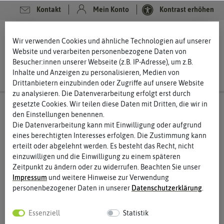
Kontakt
Mein Konto
Kontrast erhöhen
0
0
Wir verwenden Cookies und ähnliche Technologien auf unserer
Website und verarbeiten personenbezogene Daten von
Besucher:innen unserer Webseite (z.B. IP-Adresse), um z.B.
Inhalte und Anzeigen zu personalisieren, Medien von
Drittanbietern einzubinden oder Zugriffe auf unsere Website
zu analysieren. Die Datenverarbeitung erfolgt erst durch
gesetzte Cookies. Wir teilen diese Daten mit Dritten, die wir in
Verbrauchern steht ein Widerrufsrecht nach folgender Maßgabe
den Einstellungen benennen.
zu, wobei Verbraucher jede natürliche Person ist, die ein
Die Datenverarbeitung kann mit Einwilligung oder aufgrund
Rechtsgeschäft zu Zwecken abschließt, die überwiegend weder
eines berechtigten Interesses erfolgen. Die Zustimmung kann
ihrer gewerblichen noch ihrer selbständigen beruflichen Tätigkeit
erteilt oder abgelehnt werden. Es besteht das Recht, nicht
zugerechnet werden können:
einzuwilligen und die Einwilligung zu einem späteren
Zeitpunkt zu ändern oder zu widerrufen. Beachten Sie unser
WIDERRUFSBELEHRUNG
Impressum
und weitere Hinweise zur Verwendung
personenbezogener Daten in unserer
Daten­schutz­erklärung
.
Widerrufsrecht
Sie haben das Recht, binnen einen Monats ohne Angabe von
Essenziell
Statistik
Gründen diesen Vertrag zu widerrufen. Die Widerrufsfrist beträgt