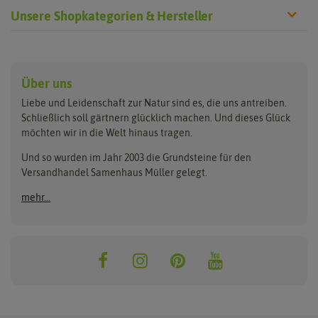
Unsere Shopkategorien & Hersteller
Anzucht & Gartenzubehör
Saatgut
Hersteller
Anzuchtschalen
Blumenwiese
Über uns
Benary
Fertil
Anzuchttöpfe
Getreide
Liebe und Leidenschaft zur Natur sind es, die uns antreiben.
Beleuchtung
Keimsprossen
Buzzy Seeds
FLORTUS
Schließlich soll gärtnern glücklich machen. Und dieses Glück
Erdbeertürme
Saatbänder & Saatplatten
möchten wir in die Welt hinaus tragen.
Clever Pots
Greenline
Erde & Dünger
Saatgut für Werbezwecke
Folien, Vliese und Netze
Samen-Sets
Und so wurden im Jahr 2003 die Grundsteine für den
Dürr-Samen
Grüne Oase
Versandhandel Samenhaus Müller gelegt.
Gartengeräte
Gemüsesamen
Feldsaaten Freudenberger
Heizmatte & Heizkabel
Kräutersamen
mehr...
Nützlinge & Nisthilfen
Für die Kleinen
Gusta Garden
Quedlinburger Saatgut
Pflanzenetiketten
Geschenke
Hortitops
ReNatura
Quelltabletten
Blumensamen
Quelltöpfe
Exotische Samen
Jiffy
ReNatura Vogelwelt
Scheren
Rasensamen
Loretta Rasensamen
Romberg
Töpfe
Jungpflanzen
Winterschutz
Anzuchtsets
Zimmergewächshaus
Baumsamen