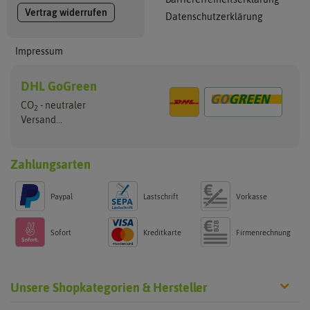
Vertrag widerrufen
Datenschutzerklärung
Impressum
DHL GoGreen
CO
- neutraler
2
Versand...
Zahlungsarten
Paypal
Lastschrift
Vorkasse
Sofort
Kreditkarte
Firmenrechnung
Unsere Shopkategorien & Hersteller