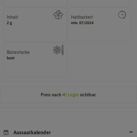
Inhalt
Haltbarkeit
sollte.
2 g
min. 07/2024
Wie viel ist enthalten
und Pflanzgut sehr gut keimen
Zeitpunkt, bis zu dem das Saat-
Blütenfarbe
bunt
Kann auch mehrfarbig sein.
Wie ist die Blüte eingefärbt?
Preis nach
Login
sichtbar.
Aussaatkalender