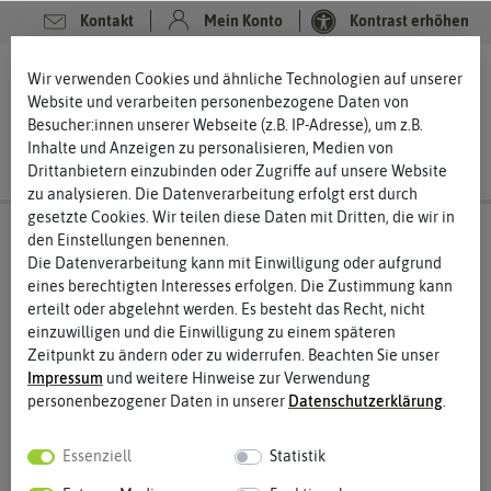
Kontakt
Mein Konto
Kontrast erhöhen
0
0
Wir verwenden Cookies und ähnliche Technologien auf unserer
Website und verarbeiten personenbezogene Daten von
Besucher:innen unserer Webseite (z.B. IP-Adresse), um z.B.
Inhalte und Anzeigen zu personalisieren, Medien von
Drittanbietern einzubinden oder Zugriffe auf unsere Website
zu analysieren. Die Datenverarbeitung erfolgt erst durch
gesetzte Cookies. Wir teilen diese Daten mit Dritten, die wir in
den Einstellungen benennen.
Die Datenverarbeitung kann mit Einwilligung oder aufgrund
eines berechtigten Interesses erfolgen. Die Zustimmung kann
erteilt oder abgelehnt werden. Es besteht das Recht, nicht
einzuwilligen und die Einwilligung zu einem späteren
Zeitpunkt zu ändern oder zu widerrufen. Beachten Sie unser
Impressum
und weitere Hinweise zur Verwendung
personenbezogener Daten in unserer
Daten­schutz­erklärung
.
Essenziell
Statistik