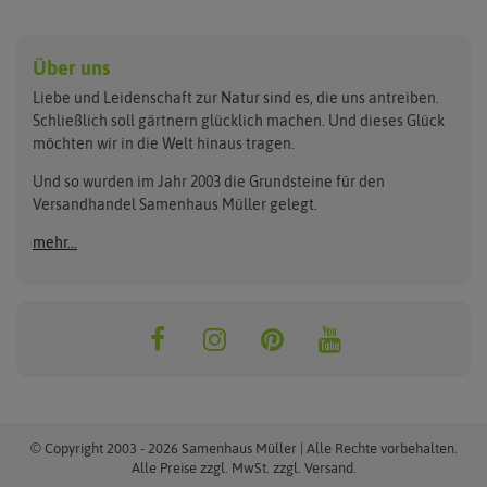
Anzucht & Gartenzubehör
Saatgut
Hersteller
Anzuchtschalen
Blumenwiese
Über uns
Benary
Fertil
Anzuchttöpfe
Getreide
Liebe und Leidenschaft zur Natur sind es, die uns antreiben.
Beleuchtung
Keimsprossen
Buzzy Seeds
FLORTUS
Schließlich soll gärtnern glücklich machen. Und dieses Glück
Erdbeertürme
Saatbänder & Saatplatten
möchten wir in die Welt hinaus tragen.
Clever Pots
Greenline
Erde & Dünger
Saatgut für Werbezwecke
Folien, Vliese und Netze
Samen-Sets
Und so wurden im Jahr 2003 die Grundsteine für den
Dürr-Samen
Grüne Oase
Versandhandel Samenhaus Müller gelegt.
Gartengeräte
Gemüsesamen
Feldsaaten Freudenberger
Heizmatte & Heizkabel
Kräutersamen
mehr...
Nützlinge & Nisthilfen
Für die Kleinen
Gusta Garden
Quedlinburger Saatgut
Pflanzenetiketten
Geschenke
Hortitops
ReNatura
Quelltabletten
Blumensamen
Quelltöpfe
Exotische Samen
Jiffy
ReNatura Vogelwelt
Scheren
Rasensamen
Loretta Rasensamen
Romberg
Töpfe
Jungpflanzen
Winterschutz
Anzuchtsets
Zimmergewächshaus
Baumsamen
© Copyright 2003 - 2026 Samenhaus Müller | Alle Rechte vorbehalten.
Pflanzgut
Alle Preise zzgl. MwSt. zzgl. Versand.