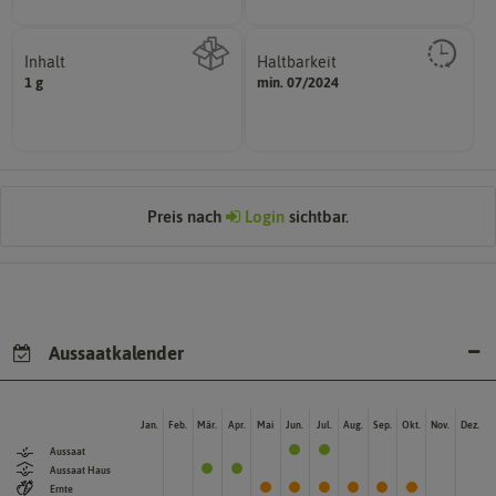
Inhalt
Haltbarkeit
sollte.
1 g
min. 07/2024
Wie viel ist enthalten
und Pflanzgut sehr gut keimen
Zeitpunkt, bis zu dem das Saat-
Preis nach
Login
sichtbar.
Aussaatkalender
Jan.
Feb.
Mär.
Apr.
Mai
Jun.
Jul.
Aug.
Sep.
Okt.
Nov.
Dez.
Aussaat
Aussaat Haus
Ernte