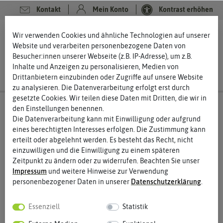
Kontakt
Mein Konto
Kontrast erhöhen
0
0
Wir verwenden Cookies und ähnliche Technologien auf unserer
Website und verarbeiten personenbezogene Daten von
Besucher:innen unserer Webseite (z.B. IP-Adresse), um z.B.
Inhalte und Anzeigen zu personalisieren, Medien von
Drittanbietern einzubinden oder Zugriffe auf unsere Website
zu analysieren. Die Datenverarbeitung erfolgt erst durch
gesetzte Cookies. Wir teilen diese Daten mit Dritten, die wir in
den Einstellungen benennen.
Die Datenverarbeitung kann mit Einwilligung oder aufgrund
eines berechtigten Interesses erfolgen. Die Zustimmung kann
erteilt oder abgelehnt werden. Es besteht das Recht, nicht
einzuwilligen und die Einwilligung zu einem späteren
Zeitpunkt zu ändern oder zu widerrufen. Beachten Sie unser
Impressum
und weitere Hinweise zur Verwendung
personenbezogener Daten in unserer
Daten­schutz­erklärung
.
Essenziell
Statistik