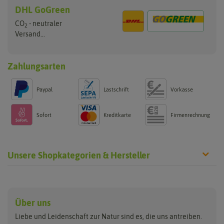
DHL GoGreen
CO
- neutraler
2
Versand...
Zahlungsarten
Paypal
Lastschrift
Vorkasse
Sofort
Kreditkarte
Firmenrechnung
Unsere Shopkategorien & Hersteller
Anzucht & Gartenzubehör
Saatgut
Hersteller
Anzuchtschalen
Blumenwiese
Über uns
Benary
Fertil
Anzuchttöpfe
Getreide
Liebe und Leidenschaft zur Natur sind es, die uns antreiben.
Beleuchtung
Keimsprossen