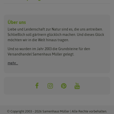
Anzucht & Gartenzubehör
Saatgut
Hersteller
Anzuchtschalen
Blumenwiese
Über uns
Benary
Fertil
Anzuchttöpfe
Getreide
Liebe und Leidenschaft zur Natur sind es, die uns antreiben.
Beleuchtung
Keimsprossen
Buzzy Seeds
FLORTUS
Schließlich soll gärtnern glücklich machen. Und dieses Glück
Erdbeertürme
Saatbänder & Saatplatten
möchten wir in die Welt hinaus tragen.
Clever Pots
Greenline
Erde & Dünger
Saatgut für Werbezwecke
Folien, Vliese und Netze
Samen-Sets
Und so wurden im Jahr 2003 die Grundsteine für den
Dürr-Samen
Grüne Oase
Versandhandel Samenhaus Müller gelegt.
Gartengeräte
Gemüsesamen
Feldsaaten Freudenberger
Heizmatte & Heizkabel
Kräutersamen
mehr...
Nützlinge & Nisthilfen
Für die Kleinen
Gusta Garden
Quedlinburger Saatgut
Pflanzenetiketten
Geschenke
Hortitops
ReNatura
Quelltabletten
Blumensamen
Quelltöpfe
Exotische Samen
Jiffy
ReNatura Vogelwelt
Scheren
Rasensamen
Loretta Rasensamen
Romberg
Töpfe
Jungpflanzen
Winterschutz
Anzuchtsets
Zimmergewächshaus
Baumsamen
© Copyright 2003 - 2026 Samenhaus Müller | Alle Rechte vorbehalten.