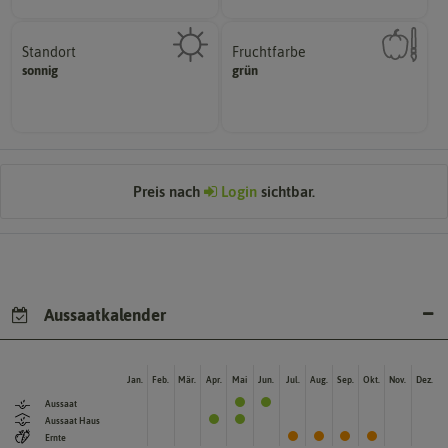
Standort
Fruchtfarbe
sonnig, vollsonnig)
hat.
sonnig
grün
Pflanze? (schattig, halbschattig,
sie nach dem Reifungsprozess
Wie viel Licht benötigt die
Die Farbe der reifen Frucht, die
Preis nach
Login
sichtbar.
Aussaatkalender
Jan.
Feb.
Mär.
Apr.
Mai
Jun.
Jul.
Aug.
Sep.
Okt.
Nov.
Dez.
Aussaat
Aussaat Haus
Ernte