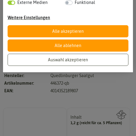
Externe Medien
Funktional
Weitere Einstellungen
Alle akzeptieren
Vergrößern durch berühren
Alle ablehnen
Auswahl akzeptieren
Ambassador - F1-Hybride - Hoher Ertrag
Hersteller:
Quedlinburger Saatgut
Artikelnummer:
446372-qb
EAN:
4014352189807
Inhalt
1,2 g (reicht für ca. 5 Pflanzen)
Wie viel ist enthalten