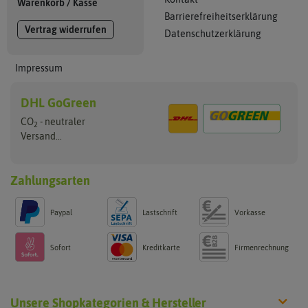
Warenkorb
/
Kasse
Barrierefreiheitserklärung
Vertrag widerrufen
Datenschutzerklärung
Impressum
DHL GoGreen
CO
- neutraler
2
Versand...
Zahlungsarten
Paypal
Lastschrift
Vorkasse
Sofort
Kreditkarte
Firmenrechnung
Unsere Shopkategorien & Hersteller