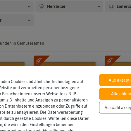
Hersteller
Lieferb
r
unden in Gemüsesamen
-50%
-50%
Alle akzept
enden Cookies und ähnliche Technologien auf
Website und verarbeiten personenbezogene
 Besucher:innen unserer Webseite (z.B. IP-
Alle ableh
 um z.B. Inhalte und Anzeigen zu personalisieren,
n Drittanbietern einzubinden oder Zugriffe auf
Auswahl akze
bsite zu analysieren. Die Datenverarbeitung
rst durch gesetzte Cookies. Wir teilen diese Daten
en, die wir in den Einstellungen benennen.
verarbeitung kann mit Einwilligung oder