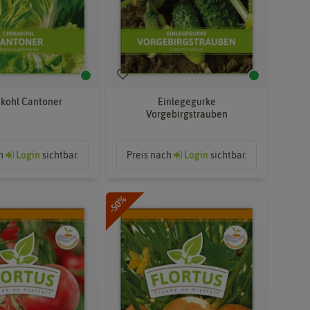
kohl Cantoner
Einlegegurke
Vorgebirgstrauben
ch
Login
sichtbar.
Preis nach
Login
sichtbar.
-50%