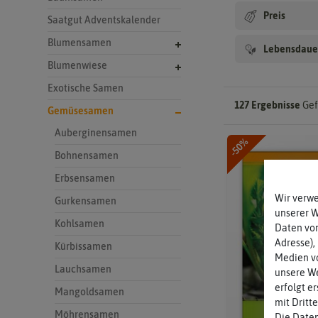
Preis
Saatgut Adventskalender
Blumensamen
Lebensdaue
Blumenwiese
Exotische Samen
127 Ergebnisse
Gef
Gemüsesamen
Auberginensamen
-50%
Bohnensamen
Erbsensamen
Wir verw
Gurkensamen
unserer 
Kohlsamen
Daten von
Adresse),
Kürbissamen
Medien vo
Lauchsamen
unsere We
erfolgt e
Mangoldsamen
mit Dritt
Möhrensamen
Die Daten