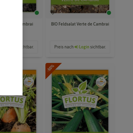
t Verte de Cambrai
BIO Feldsalat Verte de Cambrai
ch
Login
sichtbar.
Preis nach
Login
sichtbar.
-50%