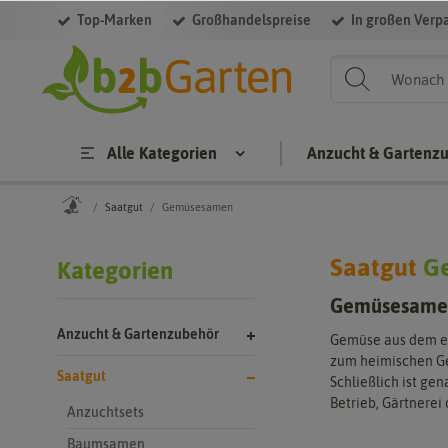
Top-Marken
Großhandelspreise
In großen Verp
Filter
Alle Kategorien
Anzucht & Gartenz
Saatgut
Gemüsesamen
Saatgut
G
Kategorien
Gemüsesamen 
Anzucht & Gartenzubehör
Gemüse aus dem ei
zum heimischen Ge
Saatgut
Schließlich ist ge
Betrieb, Gärtnerei
Anzuchtsets
Baumsamen