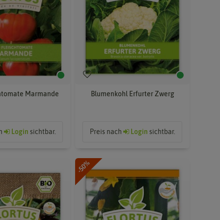
chtomate Marmande
Blumenkohl Erfurter Zwerg
ch
Login
sichtbar.
Preis nach
Login
sichtbar.
-50%