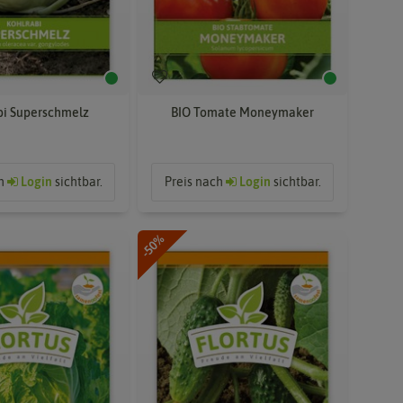
bi Superschmelz
BIO Tomate Moneymaker
ch
Login
sichtbar.
Preis nach
Login
sichtbar.
-50%