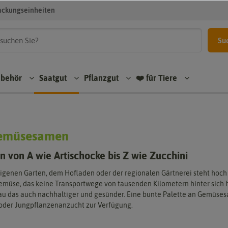
ackungseinheiten
Su
ubehör
Saatgut
Pflanzgut
❤️ für Tiere
emüsesamen
von A wie Artischocke bis Z wie Zucchini
genen Garten, dem Hofladen oder der regionalen Gärtnerei steht hoch 
müse, das keine Transportwege von tausenden Kilometern hinter sich h
nau das auch nachhaltiger und gesünder. Eine bunte Palette an Gemüses
 oder Jungpflanzenanzucht zur Verfügung.