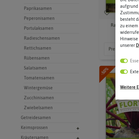
aufgrund 
Paprikasamen
Zustimmun
Peperonisamen
besteht d
Radieschen Ri
zu einem 
Portulaksamen
widerrufe
Radieschensamen
Hinweise
unserer
D
Rettichsamen
Preis nach
Lo
Rübensamen
Esse
Salatsamen
-50%
Exte
Tomatensamen
Weitere E
Wintergemüse
Zucchinisamen
Zwiebelsamen
Getreidesamen
Keimsprossen
Kräutersamen