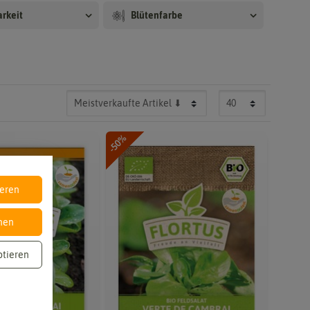
arkeit
Blütenfarbe
-50%
ieren
nen
ptieren