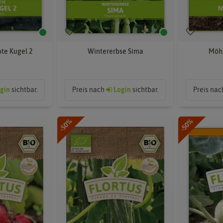
te Kugel 2
Wintererbse Sima
Möhr
gin
sichtbar.
Preis nach
Login
sichtbar.
Preis na
-50%
-50%