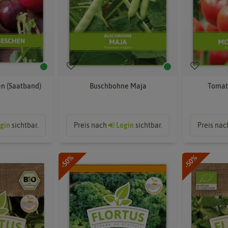
n (Saatband)
Buschbohne Maja
Tomat
gin
sichtbar.
Preis nach
Login
sichtbar.
Preis na
-50%
-50%