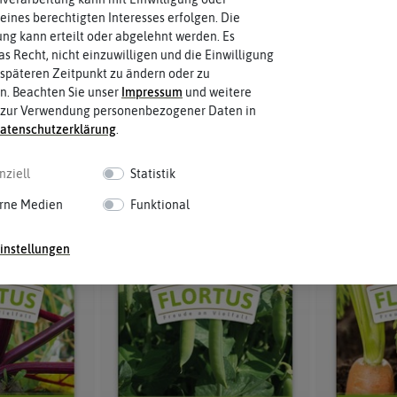
eines berechtigten Interesses erfolgen. Die
g kann erteilt oder abgelehnt werden. Es
as Recht, nicht einzuwilligen und die Einwilligung
esenbutter
Mangold Bright Lights
Feldsala
späteren Zeitpunkt zu ändern oder zu
n. Beachten Sie unser
Impressum
und weitere
 zur Verwendung personenbezogener Daten in
aten­schutz­erklärung
.
gin
sichtbar.
Preis nach
Login
sichtbar.
Preis na
nziell
Statistik
-50%
-50%
rne Medien
Funktional
instellungen