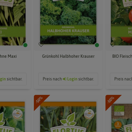
hne Maxi
Grünkohl Halbhoher Krauser
BIO Fleis
gin
sichtbar.
Preis nach
Login
sichtbar.
Preis na
-50%
-50%