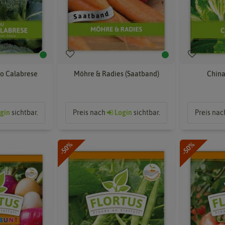
o Calabrese
Möhre & Radies (Saatband)
China
gin
sichtbar.
Preis nach
Login
sichtbar.
Preis na
-50%
-50%