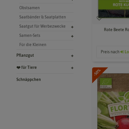
Obstsamen
Saatbänder & Saatplatten
Saatgut für Werbezwecke
Rote Beete Ro
Samen-Sets
Für die Kleinen
Preis nach
Lo
Pflanzgut
❤️ für Tiere
-50%
Schnäppchen